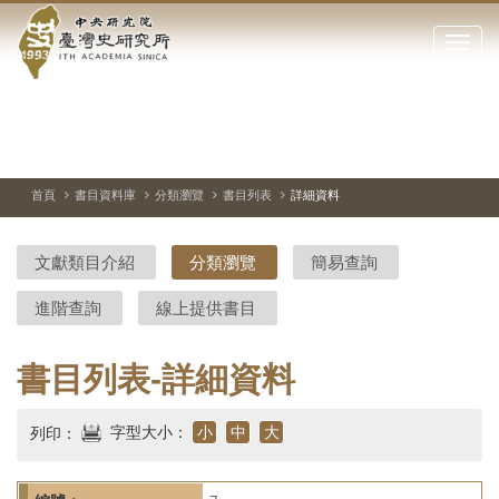
中
跳
到
點
央
主
擊
要
開
研
內
啟
容
或
究
切
上
下
主
區
換
一
一
圖
關
暫
張
張
連
塊
閉
停、
圖
圖
結
院-
播
片
片
首頁
書目資料庫
分類瀏覽
書目列表
詳細資料
網
放
站
臺
主
文獻類目介紹
分類瀏覽
簡易查詢
要
灣
選
進階查詢
線上提供書目
單
史
研
書目列表-詳細資料
究
字型大小：
小
中
大
列印：
所-