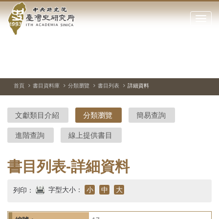
中
跳
到
點
央
主
擊
要
開
研
內
啟
容
或
究
切
上
下
主
區
換
一
一
圖
關
暫
張
張
連
塊
閉
停、
圖
圖
結
院-
播
片
片
首頁
書目資料庫
分類瀏覽
書目列表
詳細資料
網
放
站
臺
主
文獻類目介紹
分類瀏覽
簡易查詢
要
灣
選
進階查詢
線上提供書目
單
史
研
書目列表-詳細資料
究
字型大小：
小
中
大
列印：
所-