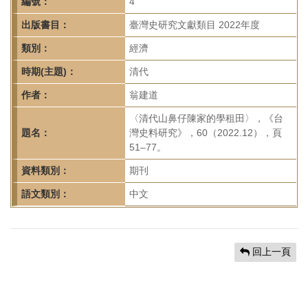
首
編號：
4
頁
出版書目：
臺灣史研究文獻類目 2022年度
類別：
經濟
時期(主題)：
清代
作者：
翁建道
〈清代山鼻仔陳家的學租田〉，《台
題名：
灣史料研究》，60（2022.12），頁
51–77。
資料類別：
期刊
語文類別：
中文
回上一頁