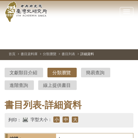
中
跳
到
點
央
主
擊
要
開
研
內
啟
容
或
究
切
上
下
主
區
換
一
一
圖
關
暫
張
張
連
塊
閉
停、
圖
圖
結
院-
播
片
片
首頁
書目資料庫
分類瀏覽
書目列表
詳細資料
網
放
站
臺
主
文獻類目介紹
分類瀏覽
簡易查詢
要
灣
選
進階查詢
線上提供書目
單
史
研
書目列表-詳細資料
究
字型大小：
小
中
大
列印：
所-