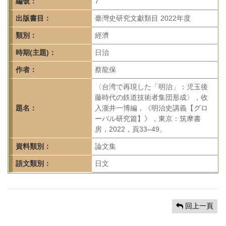
首
編號：
7
頁
出版書目：
臺灣史研究文獻類目 2022年度
類別：
經濟
時期(主題)：
日治
作者：
蔡龍保
〈台湾で再現した「明治」：児玉後
藤時代の鉄道技術者集団形成〉，收
題名：
入瀧井一博編，《明治史講義【グロ
ーバル研究篇】》，東京：筑摩書
房，2022，頁33–49。
資料類別：
論文集
語文類別：
日文
回上一頁