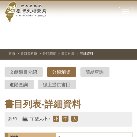
中
跳
到
點
央
主
擊
要
開
研
內
啟
容
或
究
切
上
下
主
區
換
一
一
圖
關
暫
張
張
連
塊
閉
停、
圖
圖
結
院-
播
片
片
首頁
書目資料庫
分類瀏覽
書目列表
詳細資料
網
放
站
臺
主
文獻類目介紹
分類瀏覽
簡易查詢
要
灣
選
進階查詢
線上提供書目
單
史
研
書目列表-詳細資料
究
字型大小：
小
中
大
列印：
所-