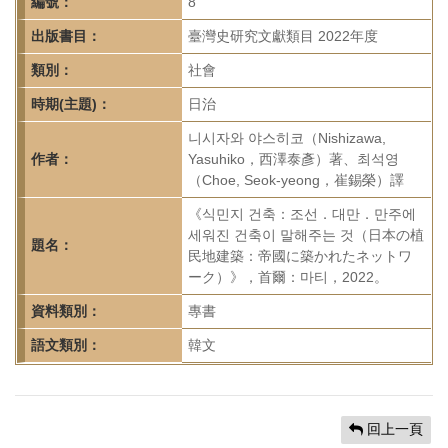
首
編號：
8
頁
出版書目：
臺灣史研究文獻類目 2022年度
類別：
社會
時期(主題)：
日治
니시자와 야스히코（Nishizawa,
作者：
Yasuhiko，西澤泰彥）著、최석영
（Choe, Seok-yeong，崔錫榮）譯
《식민지 건축：조선．대만．만주에
세워진 건축이 말해주는 것（日本の植
題名：
民地建築：帝國に築かれたネットワ
ーク）》，首爾：마티，2022。
資料類別：
專書
語文類別：
韓文
回上一頁