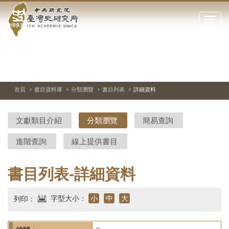
中
跳
到
點
央
主
擊
要
開
研
內
啟
容
或
究
切
上
下
主
區
換
一
一
圖
關
暫
張
張
連
塊
閉
停、
圖
圖
結
院-
播
片
片
首頁
書目資料庫
分類瀏覽
書目列表
詳細資料
網
放
站
臺
主
文獻類目介紹
分類瀏覽
簡易查詢
要
灣
選
進階查詢
線上提供書目
單
史
研
書目列表-詳細資料
究
字型大小：
小
中
大
列印：
所-