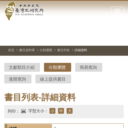
中
跳
到
點
央
主
擊
要
開
研
內
啟
容
或
究
切
上
下
主
區
換
一
一
圖
關
暫
張
張
連
塊
閉
停、
圖
圖
結
院-
播
片
片
首頁
書目資料庫
分類瀏覽
書目列表
詳細資料
網
放
站
臺
主
文獻類目介紹
分類瀏覽
簡易查詢
要
灣
選
進階查詢
線上提供書目
單
史
研
書目列表-詳細資料
究
字型大小：
小
中
大
列印：
所-