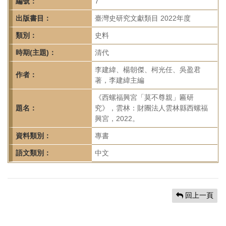
首
編號：
7
頁
出版書目：
臺灣史研究文獻類目 2022年度
類別：
史料
時期(主題)：
清代
李建緯、楊朝傑、柯光任、吳盈君
作者：
著，李建緯主編
《西螺福興宮「莫不尊親」匾研
題名：
究》，雲林：財團法人雲林縣西螺福
興宮，2022。
資料類別：
專書
語文類別：
中文
回上一頁