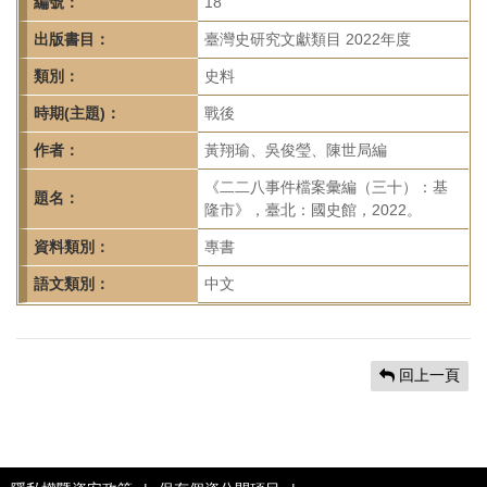
首
編號：
18
頁
出版書目：
臺灣史研究文獻類目 2022年度
類別：
史料
時期(主題)：
戰後
作者：
黃翔瑜、吳俊瑩、陳世局編
《二二八事件檔案彙編（三十）：基
題名：
隆市》，臺北：國史館，2022。
資料類別：
專書
語文類別：
中文
回上一頁