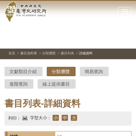
中
跳
到
點
央
主
擊
要
開
研
內
啟
容
或
究
切
上
下
主
區
換
一
一
圖
關
暫
張
張
連
塊
閉
停、
圖
圖
結
院-
播
片
片
首頁
書目資料庫
分類瀏覽
書目列表
詳細資料
網
放
站
臺
主
文獻類目介紹
分類瀏覽
簡易查詢
要
灣
選
進階查詢
線上提供書目
單
史
研
書目列表-詳細資料
究
字型大小：
小
中
大
列印：
所-