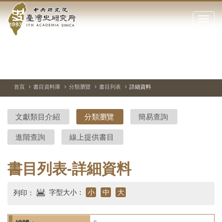
中
跳
到
點
央
主
擊
要
開
研
內
啟
容
或
究
切
上
下
主
區
換
一
一
圖
關
暫
張
張
連
塊
閉
停、
圖
圖
結
院-
播
片
片
首頁
書目資料庫
分類瀏覽
書目列表
詳細資料
網
放
站
臺
主
文獻類目介紹
分類瀏覽
簡易查詢
要
灣
選
進階查詢
線上提供書目
單
史
研
書目列表-詳細資料
究
字型大小：
小
中
大
列印：
所-