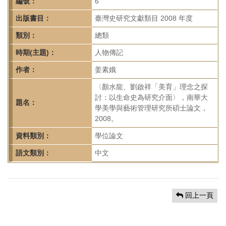
首
編號：
6
頁
出版書目：
臺灣史研究文獻類目 2008 年度
類別：
總類
時期(主題)：
人物傳記
作者：
姜素娥
〈顏水龍、劉啟祥「美育」理念之探
討：以生命史為研究介面〉，南華大
題名：
學美學與藝術管理研究所碩士論文，
2008。
資料類別：
學位論文
語文類別：
中文
回上一頁