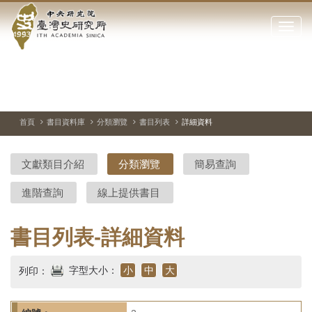
中
跳
到
點
央
主
擊
要
開
研
內
啟
容
或
究
切
上
下
主
區
換
一
一
圖
關
暫
張
張
連
塊
閉
停、
圖
圖
結
院-
播
片
片
首頁
書目資料庫
分類瀏覽
書目列表
詳細資料
網
放
站
臺
主
文獻類目介紹
分類瀏覽
簡易查詢
要
灣
選
進階查詢
線上提供書目
單
史
研
書目列表-詳細資料
究
字型大小：
小
中
大
列印：
所-