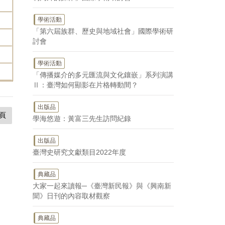
學術活動
「第六屆族群、歷史與地域社會」國際學術研
討會
學術活動
「傳播媒介的多元匯流與文化鑲嵌」系列演講
Ⅱ：臺灣如何顯影在片格轉動間？
出版品
頁
學海悠遊：黃富三先生訪問紀錄
出版品
臺灣史研究文獻類目2022年度
典藏品
大家一起來讀報─《臺灣新民報》與《興南新
聞》日刊的內容取材觀察
典藏品