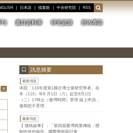
NGLISH
|
日本語
|
檔案館
|
中央研究院
|
RSS
開
啟
或
季刊
書目資料庫
研究資源
所內專區
收
合
搜
切
上
下
主
換
一
一
圖
尋
暫
張
張
連
停、
圖
圖
結
欄
播
片
片
位
放
:::
訊息摘要
最新消息
本院「116年度第1梯次博士後研究學者」自
大
本（115）年8 月1日（六）起至9月1日
（二）17時止（臺灣時間）受理 線上申請，
逾期恕不受理。
最新消息
【 徵稿啟事】：「第四屆臺灣商業傳統：體
制內外的操作」國際學術研討會