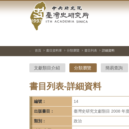
中
跳
到
央
主
要
研
內
容
究
區
塊
院-
首頁
書目資料庫
分類瀏覽
書目列表
詳細資料
:::
臺
文獻類目介紹
分類瀏覽
簡易查詢
灣
史
書目列表-詳細資料
研
編號：
14
究
出版書目：
臺灣史研究文獻類目 2008 年
所-
類別：
政治