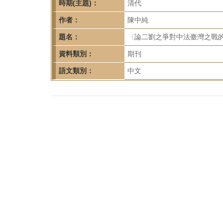
首
時期(主題)：
清代
頁
作者：
陳中純
題名：
〈論二劉之爭對中法臺灣之戰的影
資料類別：
期刊
語文類別：
中文