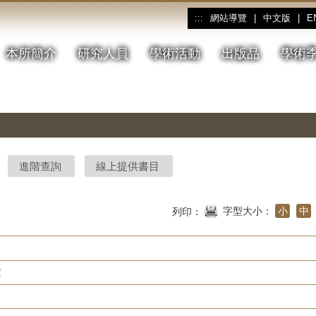
網站導覽
|
中文版
|
E
:::
本所簡介
研究人員
學術活動
出版品
學術
進階查詢
線上提供書目
字型大小：
小
中
列印：
度