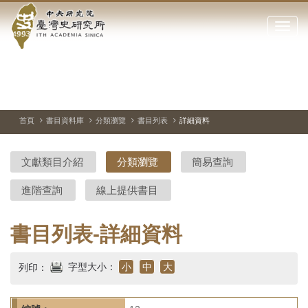
中
跳
到
點
央
主
擊
要
開
研
內
啟
容
或
究
切
上
下
主
區
換
一
一
圖
關
暫
張
張
連
塊
閉
停、
圖
圖
結
院-
播
片
片
首頁
書目資料庫
分類瀏覽
書目列表
詳細資料
網
放
站
臺
主
文獻類目介紹
分類瀏覽
簡易查詢
要
灣
選
進階查詢
線上提供書目
單
史
研
書目列表-詳細資料
究
字型大小：
小
中
大
列印：
所-