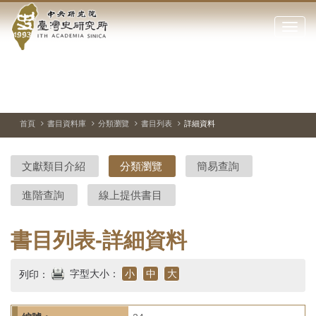
中
跳
到
點
央
主
擊
要
開
研
內
啟
容
或
究
切
上
下
主
區
換
一
一
圖
關
暫
張
張
連
塊
閉
停、
圖
圖
結
院-
播
片
片
首頁
書目資料庫
分類瀏覽
書目列表
詳細資料
網
放
站
臺
主
文獻類目介紹
分類瀏覽
簡易查詢
要
灣
選
進階查詢
線上提供書目
單
史
研
書目列表-詳細資料
究
字型大小：
小
中
大
列印：
所-