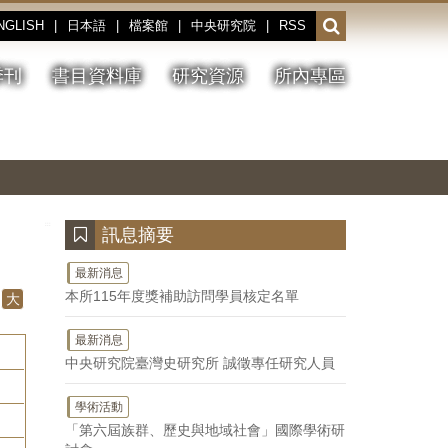
NGLISH
|
日本語
|
檔案館
|
中央研究院
|
RSS
開
啟
或
季刊
書目資料庫
研究資源
所內專區
收
合
搜
切
上
下
主
換
一
一
圖
尋
暫
張
張
連
停、
圖
圖
結
欄
播
片
片
位
放
:::
訊息摘要
最新消息
本所115年度獎補助訪問學員核定名單
大
最新消息
中央研究院臺灣史研究所 誠徵專任研究人員
學術活動
「第六屆族群、歷史與地域社會」國際學術研