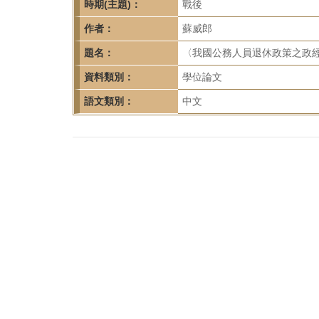
首
時期(主題)：
戰後
頁
作者：
蘇威郎
題名：
〈我國公務人員退休政策之政經分
資料類別：
學位論文
語文類別：
中文