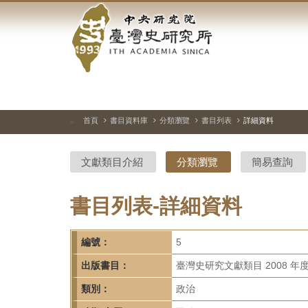
中
跳
到
央
主
要
研
內
容
究
區
塊
院-
首頁
書目資料庫
分類瀏覽
書目列表
詳細資料
:::
臺
文獻類目介紹
分類瀏覽
簡易查詢
灣
史
書目列表-詳細資料
研
編號：
5
究
出版書目：
臺灣史研究文獻類目 2008 年
所-
類別：
政治