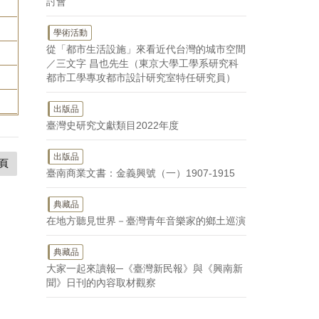
討會
學術活動
從「都市生活設施」來看近代台灣的城市空間
。
／三文字 昌也先生（東京大學工學系研究科
都市工學專攻都市設計研究室特任研究員）
出版品
臺灣史研究文獻類目2022年度
出版品
頁
臺南商業文書：金義興號（一）1907-1915
典藏品
在地方聽見世界－臺灣青年音樂家的鄉土巡演
典藏品
大家一起來讀報─《臺灣新民報》與《興南新
聞》日刊的內容取材觀察