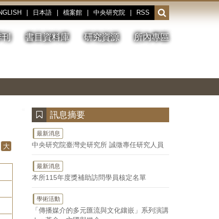
NGLISH
|
日本語
|
檔案館
|
中央研究院
|
RSS
開
啟
或
季刊
書目資料庫
研究資源
所內專區
收
合
搜
切
上
下
主
換
一
一
圖
尋
暫
張
張
連
停、
圖
圖
結
欄
播
片
片
位
放
:::
訊息摘要
最新消息
中央研究院臺灣史研究所 誠徵專任研究人員
大
最新消息
本所115年度獎補助訪問學員核定名單
學術活動
「傳播媒介的多元匯流與文化鑲嵌」系列演講