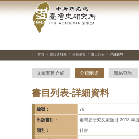
中
跳
到
央
主
要
研
內
容
究
區
塊
院-
首頁
書目資料庫
分類瀏覽
書目列表
詳細資料
:::
臺
文獻類目介紹
分類瀏覽
簡易查詢
灣
史
書目列表-詳細資料
研
編號：
78
究
出版書目：
臺灣史研究文獻類目 2008 年
所-
類別：
社會