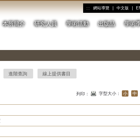
網站導覽
|
中文版
|
E
:::
本所簡介
研究人員
學術活動
出版品
學術
進階查詢
線上提供書目
字型大小：
小
中
列印：
度