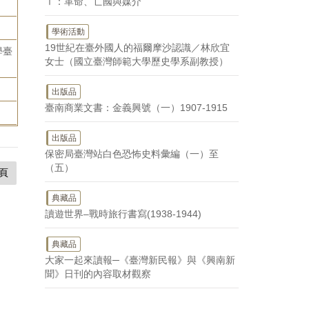
Ⅰ：革命、亡國與媒介
學術活動
19世紀在臺外國人的福爾摩沙認識／林欣宜
學臺
女士（國立臺灣師範大學歷史學系副教授）
出版品
臺南商業文書：金義興號（一）1907-1915
出版品
保密局臺灣站白色恐怖史料彙編（一）至
（五）
頁
典藏品
讀遊世界–戰時旅行書寫(1938-1944)
典藏品
大家一起來讀報─《臺灣新民報》與《興南新
聞》日刊的內容取材觀察