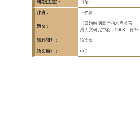
首
時期(主題)：
日治
頁
作者：
王俊昌
〈日治時期臺灣的水產教育〉
題名：
灣人文研究中心，2008，頁367
資料類別：
論文集
語文類別：
中文