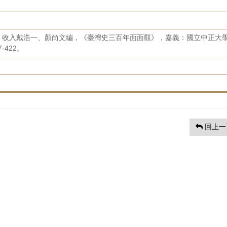
，收入戴浩一、顏尚文編，《臺灣史三百年面面觀》，嘉義：國立中正大
-422。
回上一