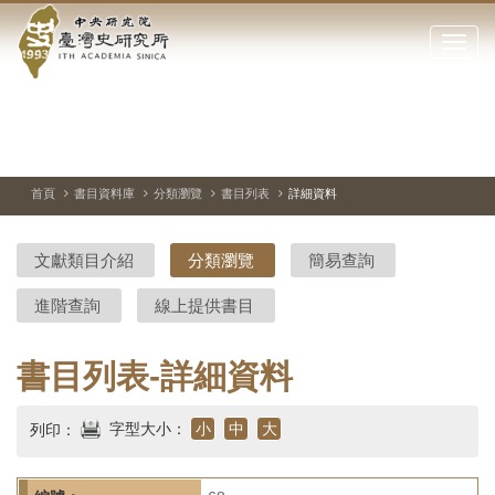
中
跳
到
點
央
主
擊
要
開
研
內
啟
容
或
究
切
上
下
主
區
換
一
一
圖
關
暫
張
張
連
塊
閉
停、
圖
圖
結
院-
播
片
片
首頁
書目資料庫
分類瀏覽
書目列表
詳細資料
網
放
站
臺
主
文獻類目介紹
分類瀏覽
簡易查詢
要
灣
選
進階查詢
線上提供書目
單
史
研
書目列表-詳細資料
究
字型大小：
小
中
大
列印：
所-