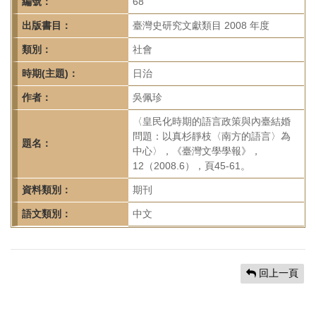
首
編號：
68
頁
出版書目：
臺灣史研究文獻類目 2008 年度
類別：
社會
時期(主題)：
日治
作者：
吳佩珍
〈皇民化時期的語言政策與內臺結婚
問題：以真杉靜枝〈南方的語言〉為
題名：
中心〉，《臺灣文學學報》，
12（2008.6），頁45-61。
資料類別：
期刊
語文類別：
中文
回上一頁