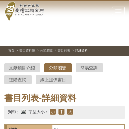
中
跳
到
點
央
主
擊
要
開
研
內
啟
容
或
究
切
上
下
主
區
換
一
一
圖
關
暫
張
張
連
塊
閉
停、
圖
圖
結
院-
播
片
片
首頁
書目資料庫
分類瀏覽
書目列表
詳細資料
網
放
站
臺
主
文獻類目介紹
分類瀏覽
簡易查詢
要
灣
選
進階查詢
線上提供書目
單
史
研
書目列表-詳細資料
究
字型大小：
小
中
大
列印：
所-