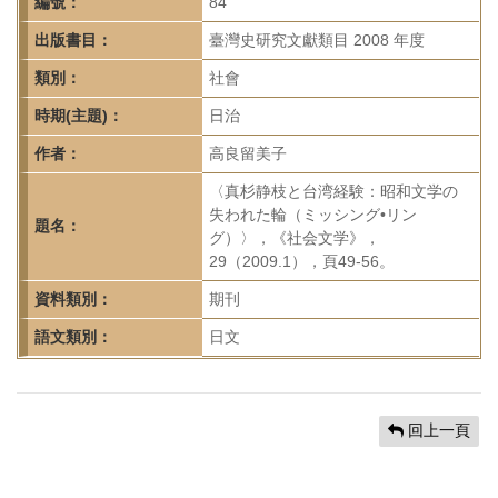
首
編號：
84
頁
出版書目：
臺灣史研究文獻類目 2008 年度
類別：
社會
時期(主題)：
日治
作者：
高良留美子
〈真杉静枝と台湾経験：昭和文学の
失われた輪（ミッシング•リン
題名：
グ）〉，《社会文学》，
29（2009.1），頁49-56。
資料類別：
期刊
語文類別：
日文
回上一頁