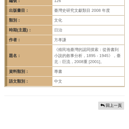
首
編號：
126
頁
出版書目：
臺灣史研究文獻類目 2008 年度
類別：
文化
時期(主題)：
日治
作者：
方孝謙
《殖民地臺灣的認同摸索：從善書到
題名：
小說的敘事分析，1895 - 1945》，臺
北：巨流，2008重 [2001]。
資料類別：
專書
語文類別：
中文
回上一頁