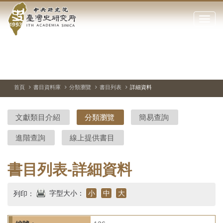
中
跳
到
點
央
主
擊
要
開
研
內
啟
容
或
究
切
上
下
主
區
換
一
一
圖
關
暫
張
張
連
塊
閉
停、
圖
圖
結
院-
播
片
片
首頁
書目資料庫
分類瀏覽
書目列表
詳細資料
網
放
站
臺
主
文獻類目介紹
分類瀏覽
簡易查詢
要
灣
選
進階查詢
線上提供書目
單
史
研
書目列表-詳細資料
究
字型大小：
小
中
大
列印：
所-