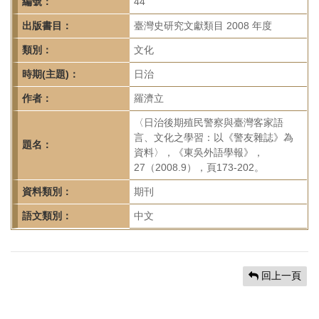
首
編號：
44
頁
出版書目：
臺灣史研究文獻類目 2008 年度
類別：
文化
時期(主題)：
日治
作者：
羅濟立
〈日治後期殖民警察與臺灣客家語
言、文化之學習：以《警友雜誌》為
題名：
資料〉，《東吳外語學報》，
27（2008.9），頁173-202。
資料類別：
期刊
語文類別：
中文
回上一頁