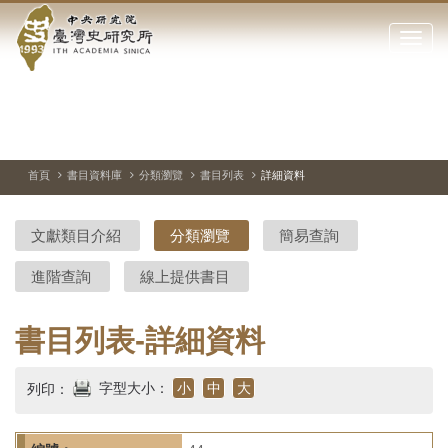
中
跳
到
點
央
主
擊
要
開
研
內
啟
容
或
究
切
上
下
主
區
換
一
一
圖
關
暫
張
張
連
塊
閉
停、
圖
圖
結
院-
播
片
片
首頁
書目資料庫
分類瀏覽
書目列表
詳細資料
網
放
站
臺
主
文獻類目介紹
分類瀏覽
簡易查詢
要
灣
選
進階查詢
線上提供書目
單
史
研
書目列表-詳細資料
究
字型大小：
小
中
大
列印：
所-