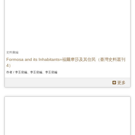
史料彙編
Formosa and its Inhabitants=福爾摩莎及其住民（臺灣史料叢刊
4）
作者 / 李壬癸編、李壬癸編、李壬癸編
更多