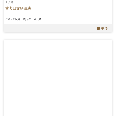
工具書
古典日文解讀法
作者 / 劉元孝、劉元孝、劉元孝
更多