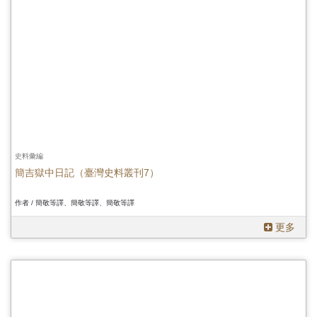
史料彙編
簡吉獄中日記（臺灣史料叢刊7）
作者 / 簡敬等譯、簡敬等譯、簡敬等譯
更多