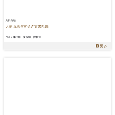
史料彙編
大崗山地區古契約文書匯編
作者 / 陳秋坤、陳秋坤、陳秋坤
更多