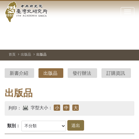
中
跳
到
點
央
主
擊
要
開
研
內
啟
容
或
究
切
上
下
主
區
換
一
一
圖
關
暫
張
張
連
塊
閉
停、
圖
圖
結
院-
播
片
片
首頁
出版品
出版品
網
放
站
臺
主
新書介紹
出版品
發行辦法
訂購資訊
要
灣
選
單
史
出版品
研
字型大小：
小
中
大
列印：
究
所-
類別：