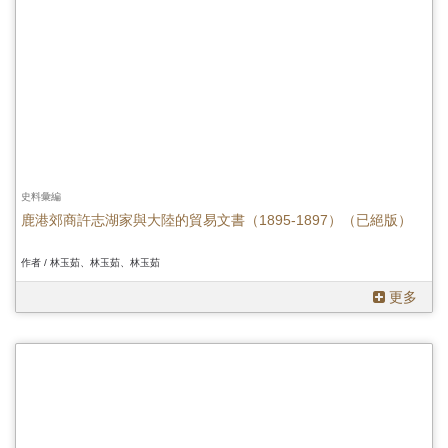
史料彙編
鹿港郊商許志湖家與大陸的貿易文書（1895-1897）（已絕版）
作者 / 林玉茹、林玉茹、林玉茹
更多