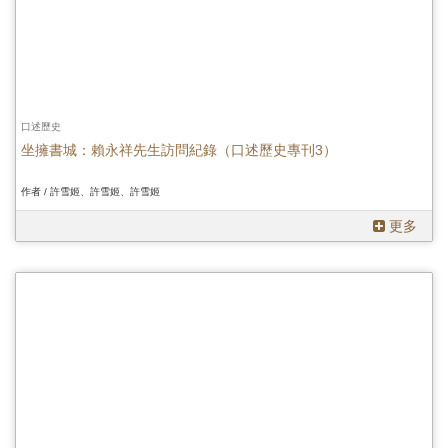
口述歷史
坐擁書城：賴永祥先生訪問紀錄（口述歷史專刊3）
作者 / 許雪姬、許雪姬、許雪姬
更多