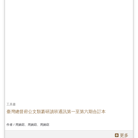
工具書
臺灣總督府公文類纂研讀班通訊第一至第六期合訂本
作者 / 周婉窈、周婉窈、周婉窈
更多