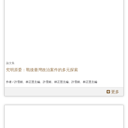
論文集
究明原委：戰後臺灣政治案件的多元探索
作者 / 許雪姬、林正慧主編、許雪姬、林正慧主編、許雪姬、林正慧主編
更多