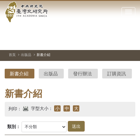
中
跳
到
點
央
主
擊
要
開
研
內
啟
容
或
究
切
上
下
主
區
換
一
一
圖
關
暫
張
張
連
塊
閉
停、
圖
圖
結
院-
播
片
片
首頁
出版品
新書介紹
網
放
站
臺
主
新書介紹
出版品
發行辦法
訂購資訊
要
灣
選
單
史
新書介紹
研
字型大小：
小
中
大
列印：
究
所-
類別：