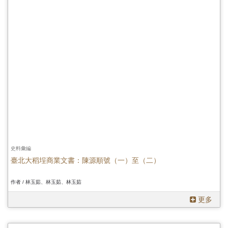
史料彙編
臺北大稻埕商業文書：陳源順號（一）至（二）
作者 / 林玉茹、林玉茹、林玉茹
更多