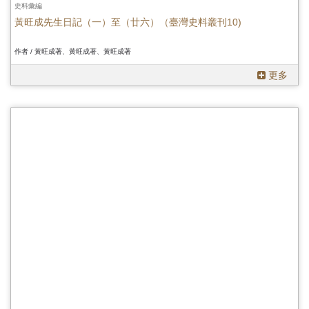
史料彙編
黃旺成先生日記（一）至（廿六）（臺灣史料叢刊10)
作者 / 黃旺成著、黃旺成著、黃旺成著
更多