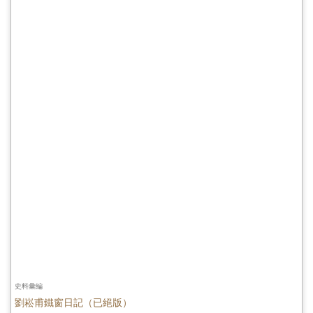
史料彙編
劉崧甫鐵窗日記（已絕版）