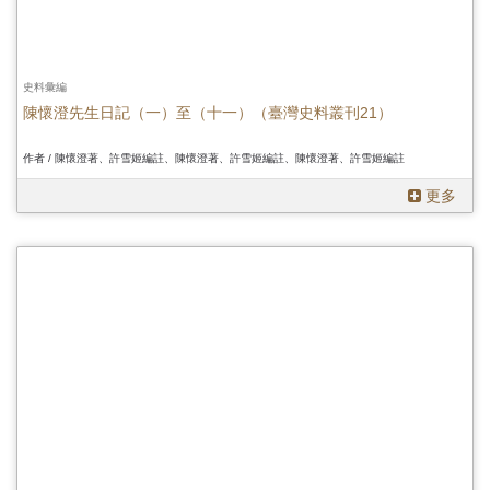
史料彙編
陳懷澄先生日記（一）至（十一）（臺灣史料叢刊21）
作者 / 陳懷澄著、許雪姬編註、陳懷澄著、許雪姬編註、陳懷澄著、許雪姬編註
更多