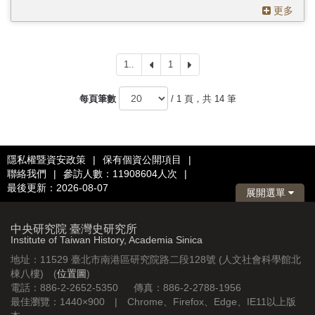
更多
1..
上
1
下
一
一
頁
頁
每頁筆數
/ 1 頁，共 14 筆
隱私權暨資安政策
|
保有個資公開項目
|
聯絡我們
|
參訪人數：11908604人次
|
最後更新：2026-08-07
展開選單
中央研究院 臺灣史研究所
Institute of Taiwan History, Academia Sinica
地址：11529 臺北市南港區研究院路二段128號 (人文社會科學館北
棟八樓) (
位置圖
)
電話：886-2-2652-5350 傳真：886-2-2788-1956
最佳瀏覽：1440×900 | Chrome、Firefox、Edge、IE11以上版