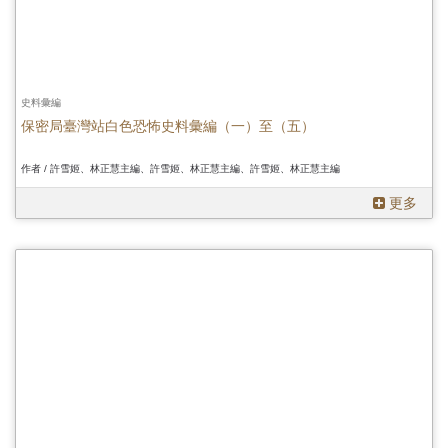
史料彙編
保密局臺灣站白色恐怖史料彙編（一）至（五）
作者 / 許雪姬、林正慧主編、許雪姬、林正慧主編、許雪姬、林正慧主編
更多