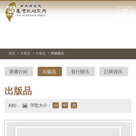
中
跳
到
點
央
主
擊
要
開
研
內
啟
容
或
究
切
上
下
主
區
換
一
一
圖
關
暫
張
張
連
塊
閉
停、
圖
圖
結
院-
播
片
片
首頁
出版品
出版品
詳細資訊
網
放
站
臺
主
新書介紹
出版品
發行辦法
訂購資訊
要
灣
選
單
史
出版品
研
字型大小：
小
中
大
列印：
究
所-