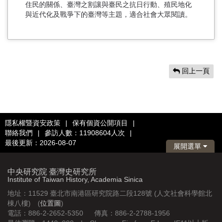
住民的關係、臺灣之割讓與臺民之抗日行動、殖民地化
與近代化及戰爭下的臺灣等主題，適合社會大眾閱讀。
回上一頁
隱私權暨資安政策
|
保有個資公開項目
|
聯絡我們
|
參訪人數：11908604人次
|
最後更新：2026-08-07
展開選單
中央研究院 臺灣史研究所
Institute of Taiwan History, Academia Sinica
地址：11529 臺北市南港區研究院路二段128號 (人文社會科學館北
棟八樓) (
位置圖
)
電話：886-2-2652-5350 傳真：886-2-2788-1956