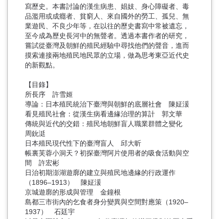
寫歷史。本書討論的漢生病患、娼妓、身心障礙者、毒
品濫用或成癮者、貧窮人、來自國外的勞工、孤兒、無
業遊民、不良少年等，在以往的歷史書寫中常被遺忘，
至今成為歷史長河中的無聲者。透過本書作者的研究，
嘗試從臺灣及朝鮮的殖民經驗中尋找他們的聲音，進而
摸索連接兩地殖民地民眾的立場，做為思考東亞近代史
的新觀點。
【目錄】
所長序 許雪姬
導論：日本殖民統治下臺灣與朝鮮的底層社會 陳姃湲
看見殖民社會：從漢生病看邊緣治理的算計 郭文華
傳統與近代的交錯：殖民地朝鮮盲人職業群體之變化
周鈗涏
日本殖民現代性下的臺灣盲人 邱大昕
帳裏芙蓉小洞天？初探臺灣阿片使用者的吸食活動與空
間 許宏彬
日治初期澎湖遊廓的建立與殖民地邊緣的行政運作
（1896–1913） 陳姃湲
京城遊廓的形成與管理 金鐘根
島都三市街內的乞食者身分變異與空間對應策（1920–
1937） 石廷宇