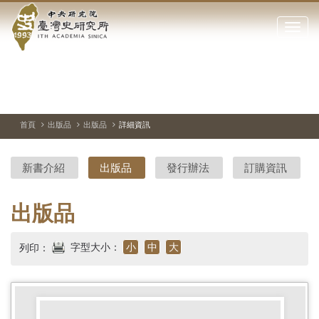
中
跳
到
點
央
主
擊
要
開
研
內
啟
容
或
究
切
上
下
主
區
換
一
一
圖
關
暫
張
張
連
塊
閉
停、
圖
圖
結
院-
播
片
片
首頁
出版品
出版品
詳細資訊
網
放
站
臺
主
新書介紹
出版品
發行辦法
訂購資訊
要
灣
選
單
史
出版品
研
字型大小：
小
中
大
列印：
究
所-