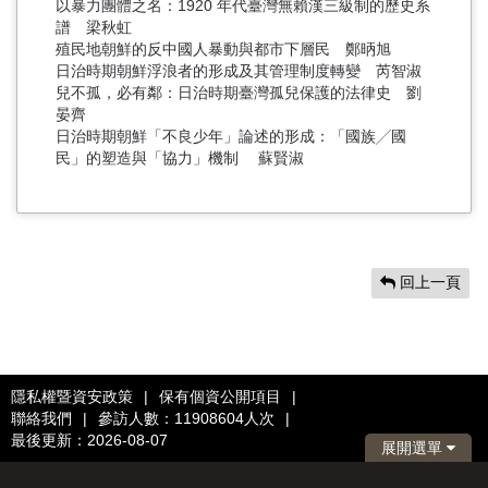
以暴力團體之名：1920 年代臺灣無賴漢三級制的歷史系
譜 梁秋虹
殖民地朝鮮的反中國人暴動與都市下層民 鄭昞旭
日治時期朝鮮浮浪者的形成及其管理制度轉變 芮智淑
兒不孤，必有鄰：日治時期臺灣孤兒保護的法律史 劉
晏齊
日治時期朝鮮「不良少年」論述的形成：「國族╱國
民」的塑造與「協力」機制 蘇賢淑
回上一頁
隱私權暨資安政策
|
保有個資公開項目
|
聯絡我們
|
參訪人數：11908604人次
|
最後更新：2026-08-07
展開選單