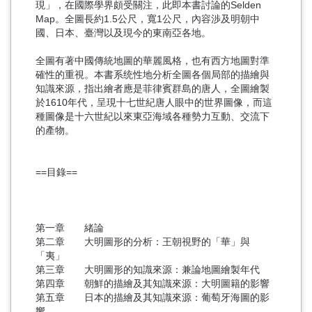
現」，在國際學界頗受關注，此即本書討論的Selden
Map。全圖長約1.5公尺，寬1公尺，內容渉及明朝中
國、日本、臺灣以及現今的東南亞各地。
全圖有著中國傳統地圖的華麗風格，也有西方地圖對準
確性的重視。本書系统性地分析全圖各個局部的描繪與
知識來源，指出繪者應是菲律賓群島的唐人，全圖繪製
於1610年代，呈現十七世紀唐人眼中的世界圖像，而這
種圖像是十六世紀以來東亞海域各種勢力互動、交流下
的產物。
==
目錄
==
第一章 緒論
第二章 大明圖形的分析：王朝視野的「華」與
「夷」
第三章 大明圖形的知識來源：兼論地圖繪製年代
第四章 朝鮮的描繪及其知識來源：大明圖籍的影響
第五章 日本的描繪及其知識來源：葡萄牙海圖的影
響