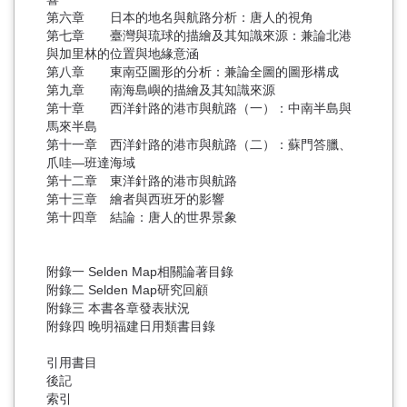
第六章 日本的地名與航路分析：唐人的視角
第七章 臺灣與琉球的描繪及其知識來源：兼論北港
與加里林的位置與地緣意涵
第八章 東南亞圖形的分析：兼論全圖的圖形構成
第九章 南海島嶼的描繪及其知識來源
第十章 西洋針路的港市與航路（一）：中南半島與
馬來半島
第十一章 西洋針路的港市與航路（二）：蘇門答臘、
爪哇—班達海域
第十二章 東洋針路的港市與航路
第十三章 繪者與西班牙的影響
第十四章 結論：唐人的世界景象
附錄一 Selden Map相關論著目錄
附錄二 Selden Map研究回顧
附錄三 本書各章發表狀況
附錄四 晚明福建日用類書目錄
引用書目
後記
索引