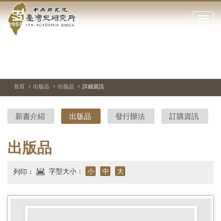
中
跳
到
點
央
主
擊
要
開
研
內
啟
容
或
究
切
上
下
主
區
換
一
一
圖
關
暫
張
張
連
塊
閉
停、
圖
圖
結
院-
播
片
片
首頁
出版品
出版品
詳細資訊
網
放
站
臺
主
新書介紹
出版品
發行辦法
訂購資訊
要
灣
選
單
史
出版品
研
字型大小：
小
中
大
列印：
究
所-