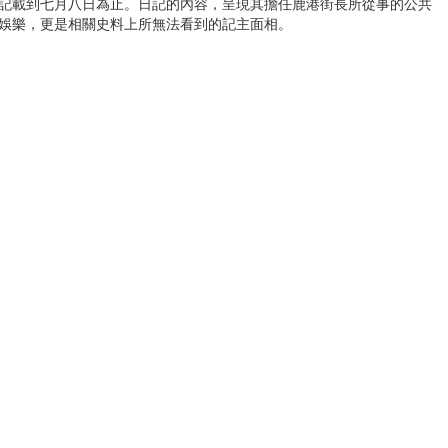
記載到七月八日為止。日記的內容，呈現其擔任鹿港街長所從事的公共
娛樂，更是相關史料上所無法看到的記主面相。