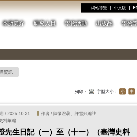
網站導覽
|
中文版
|
E
:::
本所簡介
研究人員
學術活動
出版品
學術
購資訊
字型大小：
小
中
列印：
/ 2025-10-31
作者 / 陳懷澄著、許雪姬編註
 史料彙編
澄先生日記（一）至（十一）（臺灣史料