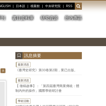
NGLISH
|
日本語
|
檔案館
|
中央研究院
|
RSS
開
啟
或
季刊
書目資料庫
研究資源
所內專區
收
合
搜
切
上
下
主
換
一
一
圖
尋
暫
張
張
連
停、
圖
圖
結
欄
播
片
片
位
放
:::
訊息摘要
最新消息
《臺灣史研究》第33卷第2期，業已出版。
大
最新消息
【 徵稿啟事】：「第四屆臺灣商業傳統：體
制內外的操作」國際學術研討會
學術活動