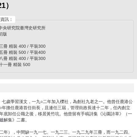
21）
資訊：
/ 中央研究院臺灣史研究所
 初版
冊 精裝 400 / 平裝300
冊 精裝 500 / 平裝400
冊 精裝 400 / 平裝300
十一冊 精裝 500
，七歲學習漢文，一九○二年加入櫟社，為創社九老之一。他曾任鹿港公
○年擔任鹿港首任街長，且連任三屆，管理街政長達十二年，任內創立
年底卸任公職之後，移居黃竹坑。他曾留有手稿詩集《沁園詩草》（一
、《媼解集》二書。
二年），中間缺一九一七、一九二三、一九二九年三冊，而一九二四、