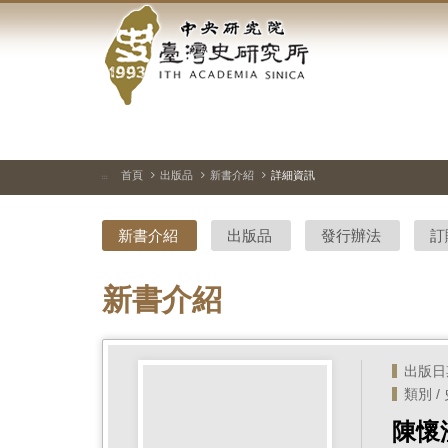
中
跳
到
央
主
要
研
內
容
究
區
塊
院-
首頁
出版品
新書介紹
詳細資訊
:::
臺
新書介紹
出版品
發行辦法
訂
灣
史
新書介紹
研
究
出版日期 
類別 /
所-
陳懷