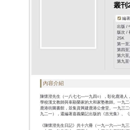
首
叢刊
頁
編著
出版 
版次 /
25K
第一至三
第四至五
第六至八
第九至
內容介紹
陳懷澄先生（一八七七—一九四○），彰化鹿港人
學校漢文教師與辜顯榮家的大和家塾教師。一九二
鹿港街圖書館，並集資興建鹿港公會堂。一九三二
九二一），還編著嘉義蘭記出版的《吉光集》
《陳懷澄先生日記》共十六冊（一九一六—一九三