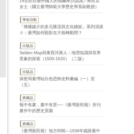
19世紀在臺外國人的福爾摩沙認識／林欣宜
女士（國立臺灣師範大學歷史學系副教授）
學術活動
「傳播媒介的多元匯流與文化鑲嵌」系列演講
Ⅱ：臺灣如何顯影在片格轉動間？
出版品
Selden Map與東西洋唐人：地理知識與世界
景象的探索（1500-1620）（二版）
出版品
保密局臺灣站白色恐怖史料彙編（一）至
（五）
典藏品
報中有畫，畫中有景──《臺灣新民報》所刊
畫作中的歷史景園
典藏品
《臺灣新民報》地方特輯—1938年鐵路臺中