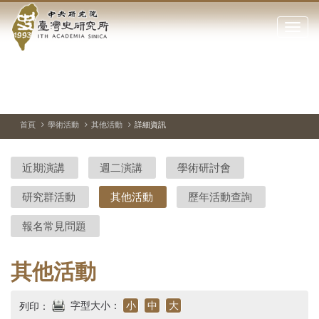
中
跳
到
點
央
主
擊
要
開
研
內
啟
容
或
究
切
上
下
主
區
換
一
一
圖
關
暫
張
張
連
塊
閉
停、
圖
圖
結
院-
播
片
片
首頁
學術活動
其他活動
詳細資訊
網
放
站
臺
主
近期演講
週二演講
學術研討會
要
灣
選
研究群活動
其他活動
歷年活動查詢
單
史
報名常見問題
研
究
其他活動
所-
字型大小：
小
中
大
列印：