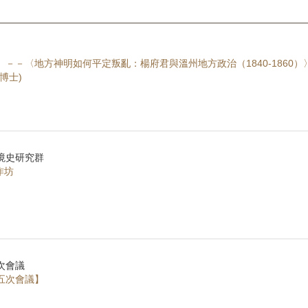
－－〈地方神明如何平定叛亂：楊府君與溫州地方政治（1840-1860）
博士)
境史研究群
作坊
次會議
五次會議】