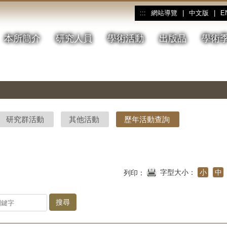
網站導覽
|
中文版
|
E
:::
本所簡介
研究人員
學術活動
出版品
學術
研究群活動
其他活動
歷年活動查詢
字型大小：
小
中
列印：