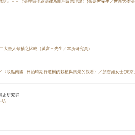
對話』－－〈法理論作為法律系統的反思理論〉(張嘉尹先生／世新大學法
日二大臺人領袖之比較（黃富三先生／本所研究員）
／〈妝點南國─日治時期行道樹的栽植與風景的觀看〉／顏杏如女士(東京
境史研究群
作坊