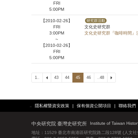
FRI
5:00PM
【2010-02-26】
研究群活動
FRI
文化史研究群
3:00PM
文化史研究群『咖啡時間』
~
【2010-02-26】
FRI
5:00PM
1..
上
43
44
45
46
..48
下
一
一
頁
頁
隱私權暨資安政策
|
保有個資公開項目
|
聯絡我們
:::
Institute of Taiwan Histo
中央研究院 臺灣史研究所
地址：11529 臺北市南港區研究院路二段128號 (人文