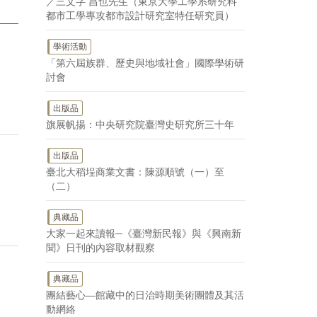
／三文字 昌也先生（東京大學工學系研究科
都市工學專攻都市設計研究室特任研究員）
學術活動
「第六屆族群、歷史與地域社會」國際學術研
〉
討會
出版品
旗展帆揚：中央研究院臺灣史研究所三十年
出版品
臺北大稻埕商業文書：陳源順號（一）至
（二）
典藏品
大家一起來讀報─《臺灣新民報》與《興南新
聞》日刊的內容取材觀察
典藏品
團結藝心—館藏中的日治時期美術團體及其活
動網絡