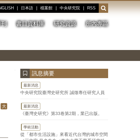
NGLISH
|
日本語
|
檔案館
|
中央研究院
|
RSS
開
啟
或
季刊
書目資料庫
研究資源
所內專區
收
合
搜
切
上
下
主
換
一
一
圖
尋
暫
張
張
連
停、
圖
圖
結
欄
播
片
片
位
放
:::
訊息摘要
最新消息
中央研究院臺灣史研究所 誠徵專任研究人員
大
最新消息
《臺灣史研究》第33卷第2期，業已出版。
學術活動
從「都市生活設施」來看近代台灣的城市空間