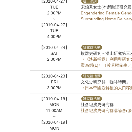
【2010-04-27】
週二演講
TUE
宋錦秀女士(本所助理研究員
2:00PM
Engendering Female Gende
~
Surrounding Home De
【2010-04-27】
TUE
4:00PM
【2010-04-24】
研究群活動
SAT
族群史研究－沿山研究第三
2:00PM
〈《淡新檔案》利用與研究
案為例(1)〉（黃卓權先生
【2010-04-23】
研究群活動
FRI
文化史研究群「咖啡時間」
3:00PM
〈日本帝國崩解後的人口移
【2010-04-19】
研究群活動
MON
社會經濟史研究群
11:00AM
社會經濟史研究群講論會(張
~
【2010-04-19】
MON