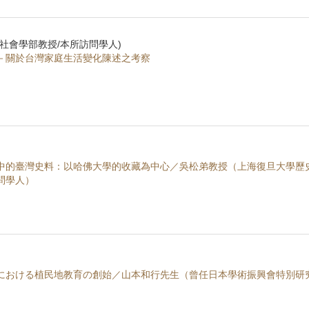
社會學部教授/本所訪問學人)
－關於台灣家庭生活變化陳述之考察
中的臺灣史料：以哈佛大學的收藏為中心／吳松弟教授（上海復旦大學歷
問學人）
における植民地教育の創始／山本和行先生（曾任日本學術振興會特別研