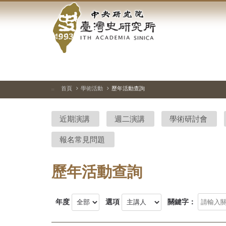
中
跳
到
央
主
要
研
內
容
究
區
塊
院-
首頁
學術活動
歷年活動查詢
:::
臺
近期演講
週二演講
學術研討會
灣
報名常見問題
史
研
歷年活動查詢
究
所-
年度
選項
關鍵字：