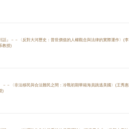
對話』－－〈反對大河歷史：普世價值的人權觀念與法律的實際運作〉(李
系教授)
』－－〈非法移民與合法難民之間：冷戰初期華籍海員跳逃美國〉(王秀惠
)