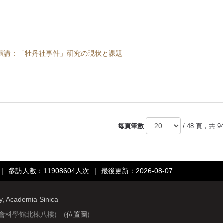
演講：「牡丹社事件」研究の現状と課題
每頁筆數
/ 48 頁，共 9
|
參訪人數：11908604人次
|
最後更新：2026-08-07
ry, Academia Sinica
社會科學館北棟八樓) (
位置圖
)