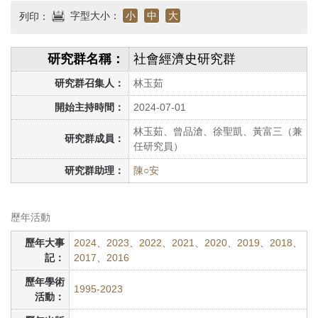
首
字型大小：
小
中
大
列印：
頁
研究群名稱：
社會經濟史研究群
研究群召集人：
林玉茹
開始主持時間：
2024-07-01
林玉茹、曾品滄、徐聖凱、黃富三（兼
研究群成員：
任研究員）
研究群助理：
陳○安
歷年活動
歷年大事
2024
、
2023
、
2022
、
2021
、
2020
、
2019
、
2018
、
記：
2017
、
2016
歷年學術
1995-2023
活動：