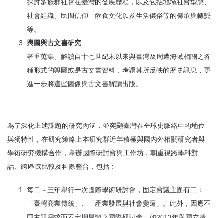
探討多族群社會在臺灣的發展歷程，以及包括地域社會型態、
社會組織、民間信仰、飲食文化以及生活儀俗等的傳承與轉變
等。
輿圖與古文書研究
著重蒐集、解讀自十七世紀末以來與臺灣及周遭海域相關之各
種形式的輿圖或是古文書資料，考證其所反映的歷史訊息，更
進一步將這些圖像與古文書解讀出版。
為了深化上述課題的研究內涵，並突顯臺灣在全球史脈絡中的地位
與獨特性，在研究策略上本研究群近年積極與國內外相關研究者與
學術研究機構合作，舉辦國際研討會與工作坊，朝重視跨學科對
話、跨區域比較及科際整合，包括﹕
每二～三年舉行一次國際學術研討會，固定會議主題有二：
「臺灣商業傳統」、「產業發展與社會變遷」。此外，因應不
同主題需求而不定期舉辦之國際研討會，如2013年與國立清