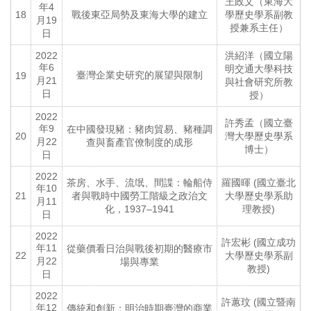
王政文（東海大
年4
18
戰後東亞局勢及東海大學的建立
學歷史學系副教
月19
授兼系主任）
日
2022
洪紹洋（國立陽
年6
明交通大學科技
臺灣企業史研究的展望與限制
19
月21
與社會研究所教
日
授）
2022
許秀孟（國立臺
年9
在中國發現豬：豬肉貿易、豬種調
20
灣大學歷史學系
月22
查與畜產官僚制度的成形
博士）
日
2022
茶房、水手、流氓、間諜：輪船侍
羅國暉 (國立臺北
年10
21
者與戰時中國勞工階級之政治文
大學歷史學系助
月11
化，1937–1941
理教授)
日
2022
許宏彬 (國立成功
年11
從藥價看日治與戰後初期的醫療市
22
大學歷史學系副
月22
場與專業
教授)
日
2022
許蕙玟 (國立暨南
年12
傳統和創新：明治時期臺灣的商業