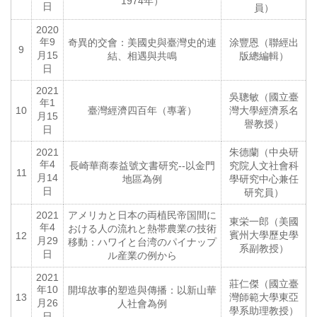
1974年）
日
員）
2020
年9
奇異的交會：美國史與臺灣史的連
涂豐恩（聯經出
9
月15
結、相遇與共鳴
版總編輯）
日
2021
吳聰敏（國立臺
年1
10
臺灣經濟四百年（專著）
灣大學經濟系名
月15
譽教授）
日
2021
朱德蘭（中央研
年4
長崎華商泰益號文書研究--以金門
究院人文社會科
11
月14
地區為例
學研究中心兼任
日
研究員）
2021
アメリカと日本の両植民帝国間に
東栄一郎（美國
年4
おける人の流れと熱帯農業の技術
賓州大學歷史學
12
月29
移動：ハワイと台湾のパイナップ
系副教授）
日
ル産業の例から
2021
莊仁傑（國立臺
年10
開埠故事的塑造與傳播：以新山華
13
灣師範大學東亞
月26
人社會為例
學系助理教授）
日