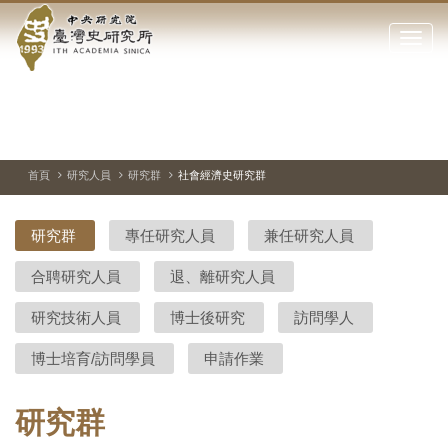
中
跳
到
點
央
主
擊
要
開
研
內
啟
容
或
究
切
上
下
主
區
換
一
一
圖
關
暫
張
張
連
塊
閉
停、
圖
圖
結
院-
播
片
片
首頁
研究人員
研究群
社會經濟史研究群
網
放
站
臺
主
研究群
專任研究人員
兼任研究人員
要
灣
選
合聘研究人員
退、離研究人員
單
史
研究技術人員
博士後研究
訪問學人
研
博士培育/訪問學員
申請作業
究
所-
研究群