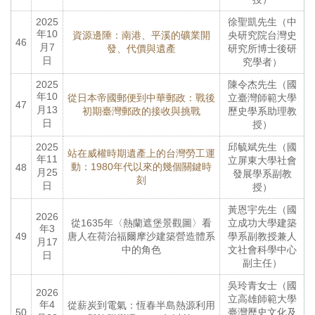
2025
徐聖凱先生（中
年10
資源邊陲：南港、平溪的礦業開
央研究院台灣史
46
月7
發、代價與遺產
研究所博士後研
日
究學者）
2025
陳令杰先生（國
年10
從日本帝國郵便到中華郵政：戰後
立臺灣師範大學
47
月13
初期臺灣郵政的接收與挑戰
歷史學系助理教
日
授）
2025
邱毓斌先生（國
站在威權時期遺產上的台灣勞工運
年11
立屏東大學社會
動：1980年代以來的幾個關鍵時
48
月25
發展學系副教
刻
日
授）
黃恩宇先生（國
2026
從1635年〈熱蘭遮堡景觀圖〉看
立成功大學建築
年3
49
唐人在荷治福爾摩沙建築營造體系
學系副教授兼人
月17
中的角色
文社會科學中心
日
副主任）
吳玲青女士（國
2026
立高雄師範大學
年4
從薪炭到電氣：恆春半島熱源利用
50
臺灣歷史文化及