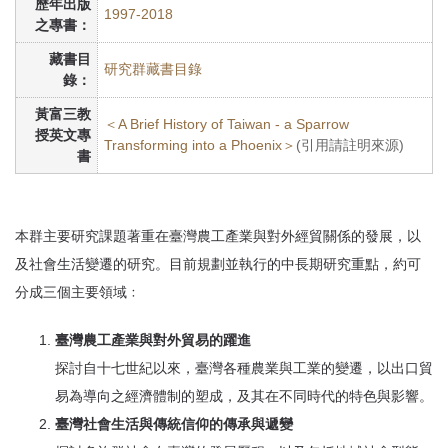
歷年出版
1997-2018
之專書：
藏書目
研究群藏書目錄
錄：
黃富三教
＜A Brief History of Taiwan - a Sparrow
授英文專
Transforming into a Phoenix＞
(引用請註明來源)
書
本群主要研究課題著重在臺灣農工產業與對外經貿關係的發展，以
及社會生活變遷的研究。目前規劃並執行的中長期研究重點，約可
分成三個主要領域﹕
臺灣農工產業與對外貿易的躍進
探討自十七世紀以來，臺灣各種農業與工業的變遷，以出口貿
易為導向之經濟體制的塑成，及其在不同時代的特色與影響。
臺灣社會生活與傳統信仰的傳承與遞變