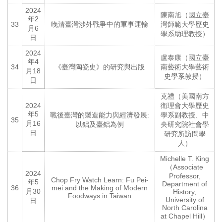
2024
陳南旭（國立臺
年2
33
晚清臺灣涉外戰爭中的軍事運輸
灣師範大學歷史
月6
學系助理教授）
日
2024
盧泰康（國立臺
年4
34
《臺灣陶瓷史》的研究與出版
南藝術大學藝術
月18
史學系教授）
日
克禮（美國南方
2024
衛理會大學歷史
年5
戰後臺灣的製造能力與經濟發展:
學系副教授、中
35
月16
以鋁及臺鋁為例
央研究院社會學
日
研究所訪問學
人）
Michelle T. King
（Associate
2024
Professor,
Chop Fry Watch Learn: Fu Pei-
年5
Department of
36
mei and the Making of Modern
月30
History,
Foodways in Taiwan
University of
日
North Carolina
at Chapel Hill）