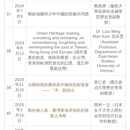
2024
蔡維屏（倫敦大
年7
學皇家哈洛威學
郵政地圖與少年中國的想像共同體
37
月9
院歷史系副教
日
授）
Dr. Liza Wing
Urban Heritage making,
Man Kam 甘詠雯
unmaking and remaking: on
（Assistant
remembering, forgetting and
2024
reinterpreting the past in Taiwan,
Professor,
年8
38
Department of
Hong Kong and Europe (城市遺
月13
East Asian
產的創造、移除和重塑：在台灣、
日
Studies,
香港與歐洲對過去的記憶、遺忘和
University of
重新詮釋)
Vienna）
2024
黃仁姿（國立政
年11
冷戰時期的農村新作物與技術發展
39
治大學歷史學系
月19
——「洋」菇的出
副教授）
日
2025
西村一之（日本
年1
航向無人島：臺灣東海岸漁民的移
女子大学人間社
40
月14
動之考察
会学部現代社会
日
学科教授)