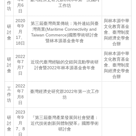
作
月6
工作坊
坊
日
2020
與林本源中華
第三屆臺灣商業傳統：海外連結與臺
年9
研
文化教育基金
灣商業(Maritime Connectivity and
月
討
會、臺灣制度
Taiwan Commerce)國際學術研討會
17、
會
與經濟史學會
暨林本源基金會年會
18日
合辦
與林本源中華
2022
研
文化教育基金
年7
近現代臺灣經驗的交錯與流動學術研
討
會、臺灣制度
月7
討會暨2022年林本源基金會年會
會
與經濟史學會
日
合辦
2022
工
年7
臺灣經濟史研究群2022年第一次工作
作
月8
坊
坊
日
2023
年9
研
『第三屆臺灣產業發展與社會變遷：
月
討
近代技術創新與體制變革』國際學術
7、8
會
研討會
日