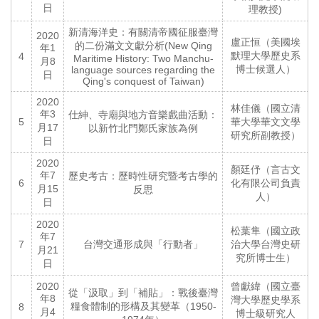
日
理教授)
新清海洋史：有關清帝國征服臺灣
2020
盧正恒（美國埃
的二份滿文文獻分析(New Qing
年1
默理大學歷史系
4
Maritime History: Two Manchu-
月8
博士候選人）
language sources regarding the
日
Qing's conquest of Taiwan)
2020
林佳儀（國立清
年3
仕紳、寺廟與地方音樂戲曲活動：
5
華大學華文文學
月17
以新竹北門鄭氏家族為例
研究所副教授）
日
2020
顏廷伃（言古文
年7
歷史考古：歷時性研究暨考古學的
6
化有限公司負責
月15
反思
人）
日
2020
松葉隼（國立政
年7
7
台灣交通形成與「行動者」
治大學台灣史研
月21
究所博士生）
日
2020
曾獻緯（國立臺
從「汲取」到「補貼」：戰後臺灣
年8
灣大學歷史學系
糧食體制的形構及其變革（1950-
8
月4
博士級研究人