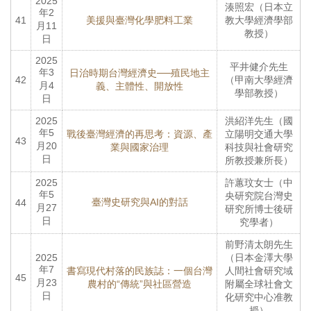
2025
湊照宏（日本立
年2
41
美援與臺灣化學肥料工業
教大學經濟學部
月11
教授）
日
2025
平井健介先生
年3
日治時期台灣經濟史──殖民地主
42
（甲南大學經濟
月4
義、主體性、開放性
學部教授）
日
2025
洪紹洋先生（國
年5
戰後臺灣經濟的再思考：資源、產
立陽明交通大學
43
月20
業與國家治理
科技與社會研究
日
所教授兼所長）
2025
許蕙玟女士（中
年5
央研究院台灣史
臺灣史研究與AI的對話
44
月27
研究所博士後研
日
究學者）
前野清太朗先生
2025
（日本金澤大學
年7
書寫現代村落的民族誌：一個台灣
人間社會研究域
45
月23
農村的“傳統”與社區營造
附屬全球社會文
日
化研究中心准教
授）