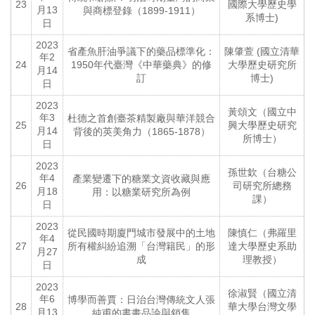
23
國際大學歷史學
月13
與商標登錄（1899-1911）
系博士)
日
2023
省產魚肝油爭議下的藥品標準化：
陳肇萱 (國立清華
年2
24
1950年代臺灣《中華藥典》的修
大學歷史研究所
月14
訂
博士)
日
2023
黃頌文（國立中
年3
杜德之首創臺茶精製廠與華洋競合
25
興大學歷史研究
月14
背後的英美角力（1865-1878）
所博士）
日
2023
孫世欽（台糖公
年4
產業變遷下的糖業文資收藏與應
26
司研究所總務
月18
用：以糖業研究所為例
課）
日
2023
從民國時期廈門城市發展中的土地
陳慎仁（弗羅里
年4
27
所有權糾紛追溯「台灣籍民」的形
達大學歷史系助
月27
成
理教授）
日
2023
徐淑賢（國立清
年6
博學而善賈：日治台灣傳統文人張
28
華大學台灣文學
月13
純甫的書畫品論與銷售