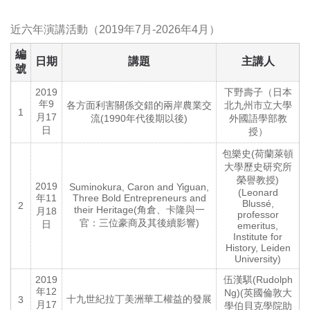
近六年演講活動（2019年7月-2026年4月）
編
日期
講題
主講人
號
2019
下野壽子（日本
年9
各方面利害關係交錯的兩岸農業交
北九州市立大學
1
月17
流(1990年代後期以後)
外國語學部教
日
授）
包樂史(荷蘭萊頓
大學歷史研究所
榮譽教授)
2019
Suminokura, Caron and Yiguan,
(Leonard
年11
Three Bold Entrepreneurs and
Blussé,
2
their Heritage(角倉、卡隆與一
月18
professor
官：三位豪商及其後續影響)
日
emeritus,
Institute for
History, Leiden
University)
2019
伍漢騏(Rudolph
年12
Ng)(英國倫敦大
十九世紀拉丁美洲華工權益的發展
3
月17
學伯貝克學院助