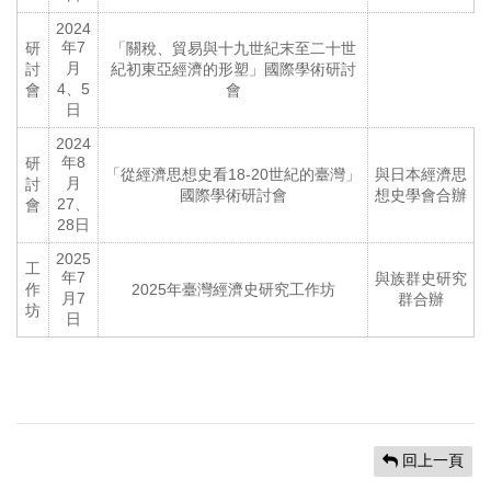
2024
年7
研
「關稅、貿易與十九世紀末至二十世
月
討
紀初東亞經濟的形塑」國際學術研討
4、5
會
會
日
2024
年8
研
「從經濟思想史看18-20世紀的臺灣」
與日本經濟思
月
討
國際學術研討會
想史學會合辦
27、
會
28日
2025
工
年7
與族群史研究
作
2025年臺灣經濟史研究工作坊
月7
群合辦
坊
日
回上一頁