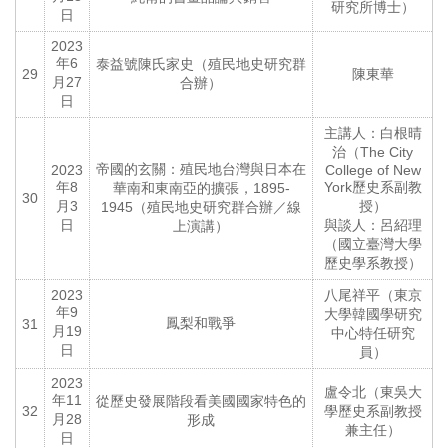
研究所博士）
日
2023
年6
泰益號陳氏家史（殖民地史研究群
29
陳東華
月27
合辦）
日
主講人：白根晴
治（The City
帝國的玄關：殖民地台灣與日本在
2023
College of New
年8
York歷史系副教
華南和東南亞的擴張，1895-
30
月3
授）
1945（殖民地史研究群合辦／線
日
與談人：呂紹理
上演講）
（國立臺灣大學
歷史學系教授）
2023
八尾祥平（東京
年9
大學韓國學研究
鳳梨和戰爭
31
月19
中心特任研究
日
員）
2023
盧令北（東吳大
年11
從歷史發展階段看美國國家特色的
32
學歷史系副教授
月28
形成
兼主任）
日