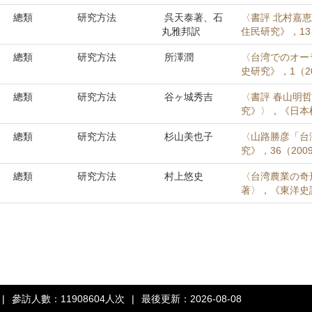
總類
研究方法
呉天泰著、石
〈書評 北村嘉
丸雅邦訳
住民研究》，13（2
總類
研究方法
所澤潤
〈台湾でのオー
史研究》，1（20
總類
研究方法
谷ヶ城秀吉
〈書評 春山明
究》〉，《日本植
總類
研究方法
杉山美也子
〈山路勝彦「台
究》，36（2009
總類
研究方法
村上悠史
〈台湾農業の奇
著〉，《東洋史訪》
|
參訪人數：11908604人次
|
最後更新：2026-08-08