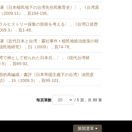
恵著《日本植民地下の台湾先住民教育史》〉，《台湾原
009.11），頁194-196。
ラルヒストリー採集の技術を考える〉，《台湾口述歴
09.3），頁1-48。
哲著《近代日本と台湾：霧社事件 • 植民地統治政策の研
民地研究》，21（2009），頁74-78。
湾で神として祀られた日本兵」〉，《現代台湾研
.9），頁89-92。
形的再編成：書評《日本帝国主義下の台湾》凃照彦
，15（2009.3），頁99-101。
每頁筆數
/ 5 頁，共 89 筆
展開選單