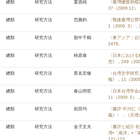
總類
研究方法
栗原純
〈臺灣總督府檔
37（2009.12
總類
研究方法
范雅鈞
〈戰後臺灣公營
1（2009. 3），
總類
研究方法
胎中千鶴
〈東アジア：台湾
2478。
總類
研究方法
柿原泰
〈日本における
究》，249（200
總類
研究方法
星名宏修
〈台湾文学研究
報》，11（2009
總類
研究方法
春山明哲
〈日本台湾学会
11（2009. 5）
總類
研究方法
前田均
〈書評 中川仁
義》〉，《天理台湾
總類
研究方法
金子文夫
〈書評と紹介 
湾•「南洋」•「
121-123。