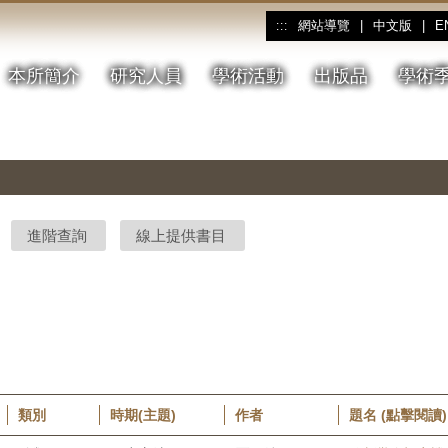
網站導覽
|
中文版
|
E
:::
本所簡介
研究人員
學術活動
出版品
學術
進階查詢
線上提供書目
類別
時期(主題)
作者
題名 (點擊閱讀)