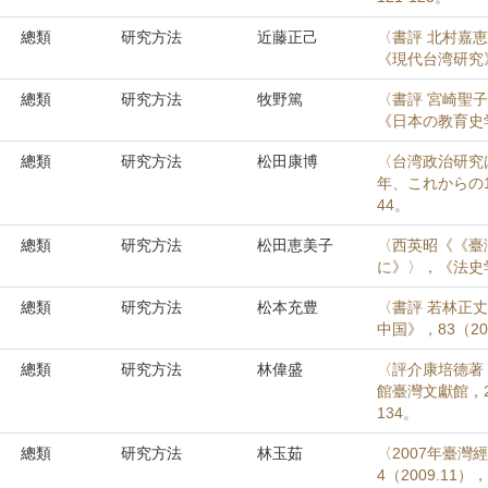
總類
研究方法
近藤正己
〈書評 北村嘉
《現代台湾研究》，
總類
研究方法
牧野篤
〈書評 宮崎聖
《日本の教育史学》
總類
研究方法
松田康博
〈台湾政治研究
年、これからの1
44。
總類
研究方法
松田恵美子
〈西英昭《《臺
に》〉，《法史学
總類
研究方法
松本充豊
〈書評 若林正
中国》，83（20
總類
研究方法
林偉盛
〈評介康培德著
館臺灣文獻館，20
134。
總類
研究方法
林玉茹
〈2007年臺
4（2009.11）