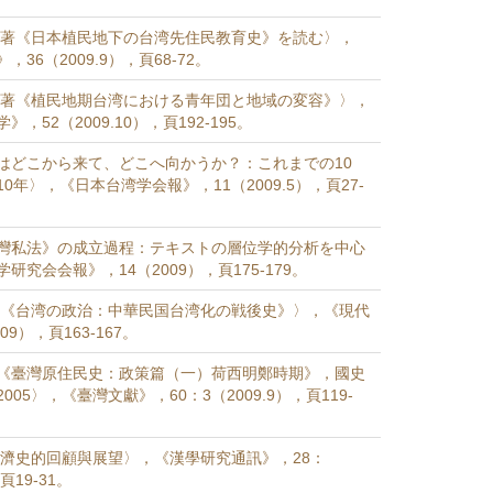
恵著《日本植民地下の台湾先住民教育史》を読む〉，
36（2009.9），頁68-72。
子著《植民地期台湾における青年団と地域の変容》〉，
，52（2009.10），頁192-195。
はどこから来て、どこへ向かうか？：これまでの10
0年〉，《日本台湾学会報》，11（2009.5），頁27-
灣私法》の成立過程：テキストの層位学的分析を中心
研究会会報》，14（2009），頁175-179。
丈《台湾の政治：中華民国台湾化の戦後史》〉，《現代
09），頁163-167。
《臺灣原住民史：政策篇（一）荷西明鄭時期》，國史
05〉，《臺灣文獻》，60：3（2009.9），頁119-
灣經濟史的回顧與展望〉，《漢學研究通訊》，28：
，頁19-31。