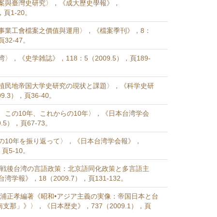
案與臺灣史研究〉，《成大歷史學報》，
），頁1-20。
事業工會檔案之價值與運用〉，《檔案季刊》，8：
頁32-47。
〉，《史学雑誌》，118：5（2009.5），頁189-
植民地帝国大学史研究の現状と課題〉，《科学史研
9.3），頁36-40。
、この10年、これからの10年〉，《日本台湾学会
.5），頁67-73。
の10年を振り返って〉，《日本台湾学会報》，
，頁5-10。
《戦後台湾の言語政策：北京語同化政策と多言語主
学報》，18（2009.7），頁131-132。
松浦正孝編著《昭和•アジア主義の実像：帝国日本と台
南支那」》〉，《日本歴史》，737（2009.1），頁