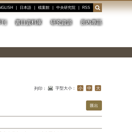
NGLISH
|
日本語
|
檔案館
|
中央研究院
|
RSS
開
啟
或
季刊
書目資料庫
研究資源
所內專區
收
合
搜
切
上
下
主
換
一
一
圖
尋
暫
張
張
連
停、
圖
圖
結
欄
播
片
片
位
放
字型大小：
小
中
大
列印：