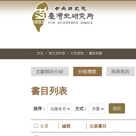
中
跳
到
央
主
要
研
內
容
究
區
塊
院-
首頁
書目資料庫
分類瀏覽
書目列表
:::
臺
文獻類目介紹
分類瀏覽
簡易查詢
灣
史
書目列表
研
排序：
方式：
究
所-
全選
編號
出版書目