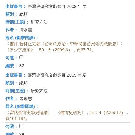
出版書目：
臺灣史研究文獻類目 2009 年度
類別：
總類
時期(主題)：
研究方法
作者：
清水麗
題名 (點擊閱讀)：
〈書評 若林正丈著《台湾の政治：中華民国台湾化の戦後史》〉，
《アジア経済》，50：6（2009.6），頁67-71。
勾選：
編號：
37
出版書目：
臺灣史研究文獻類目 2009 年度
類別：
總類
時期(主題)：
研究方法
作者：
張隆志
題名 (點擊閱讀)：
〈當代臺灣史學史論綱〉，《臺灣史研究》，16：4（2009.12），
頁161-184。
勾選：
編號：
38