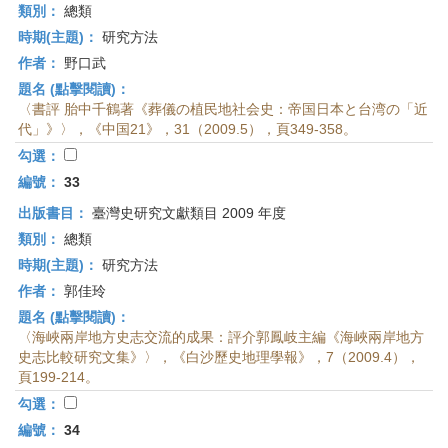
類別：
總類
時期(主題)：
研究方法
作者：
野口武
題名 (點擊閱讀)：
〈書評 胎中千鶴著《葬儀の植民地社会史：帝国日本と台湾の「近
代」》〉，《中国21》，31（2009.5），頁349-358。
勾選：
編號：
33
出版書目：
臺灣史研究文獻類目 2009 年度
類別：
總類
時期(主題)：
研究方法
作者：
郭佳玲
題名 (點擊閱讀)：
〈海峽兩岸地方史志交流的成果：評介郭鳳岐主編《海峽兩岸地方
史志比較研究文集》〉，《白沙歷史地理學報》，7（2009.4），
頁199-214。
勾選：
編號：
34