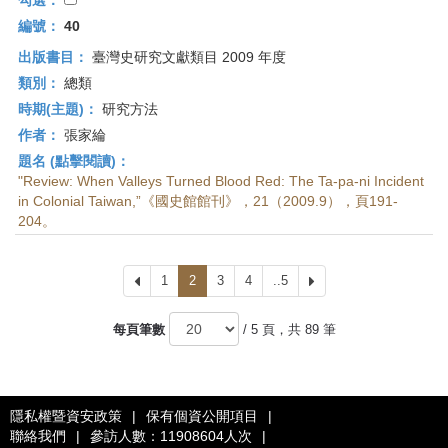
勾選：
編號：
40
出版書目：
臺灣史研究文獻類目 2009 年度
類別：
總類
時期(主題)：
研究方法
作者：
張家綸
題名 (點擊閱讀)：
"Review: When Valleys Turned Blood Red: The Ta-pa-ni Incident
in Colonial Taiwan,”《國史館館刊》，21（2009.9），頁191-
204。
上
1
2
3
4
..5
下
一
一
頁
頁
每頁筆數
/ 5 頁，共 89 筆
隱私權暨資安政策
|
保有個資公開項目
|
聯絡我們
|
參訪人數：11908604人次
|