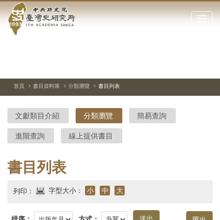
中
跳
到
點
央
主
擊
要
開
研
內
啟
容
或
究
切
上
下
主
區
換
一
一
圖
關
暫
張
張
連
塊
閉
停、
圖
圖
結
院-
播
片
片
首頁
書目資料庫
分類瀏覽
書目列表
網
放
站
臺
主
文獻類目介紹
分類瀏覽
簡易查詢
要
灣
選
進階查詢
線上提供書目
單
史
研
書目列表
究
字型大小：
小
中
大
列印：
所-
排序：
方式：