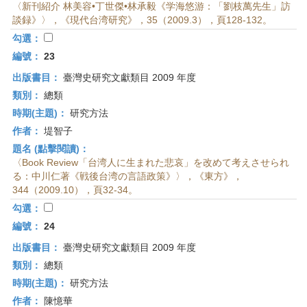
〈新刊紹介 林美容•丁世傑•林承毅《学海悠游：「劉枝萬先生」訪
談録》〉，《現代台湾研究》，35（2009.3），頁128-132。
勾選：
編號：
23
出版書目：
臺灣史研究文獻類目 2009 年度
類別：
總類
時期(主題)：
研究方法
作者：
堤智子
題名 (點擊閱讀)：
〈Book Review「台湾人に生まれた悲哀」を改めて考えさせられ
る：中川仁著《戦後台湾の言語政策》〉，《東方》，
344（2009.10），頁32-34。
勾選：
編號：
24
出版書目：
臺灣史研究文獻類目 2009 年度
類別：
總類
時期(主題)：
研究方法
作者：
陳憶華