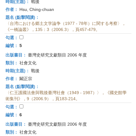
時期(主題)：
戰後
作者：
Hsu, Ching-chuan
題名 (點擊閱讀)：
〈台湾における郷土文学論争（1977 - 78年）に関する考察〉，
《一橋論叢》，135：3（2006.3），頁457-479。
勾選：
編號：
5
出版書目：
臺灣史研究文獻類目 2006 年度
類別：
社會文化
時期(主題)：
戰後
作者：
闞正宗
題名 (點擊閱讀)：
〈仁王護國法會與戰後臺灣社會（1949 - 1987）〉，《國史館學
術集刊》，9（2006.9），頁183-214。
勾選：
編號：
6
出版書目：
臺灣史研究文獻類目 2006 年度
類別：
社會文化