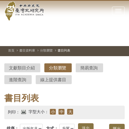
中
跳
到
點
央
主
擊
要
開
研
內
啟
容
或
究
切
上
下
主
區
換
一
一
圖
關
暫
張
張
連
塊
閉
停、
圖
圖
結
院-
播
片
片
首頁
書目資料庫
分類瀏覽
書目列表
網
放
站
臺
主
文獻類目介紹
分類瀏覽
簡易查詢
要
灣
選
進階查詢
線上提供書目
單
史
研
書目列表
究
字型大小：
小
中
大
列印：
所-
排序：
方式：