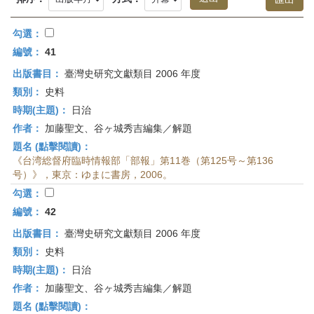
首
頁
勾選：
編號：
41
出版書目：
臺灣史研究文獻類目 2006 年度
類別：
史料
時期(主題)：
日治
作者：
加藤聖文、谷ヶ城秀吉編集／解題
題名 (點擊閱讀)：
《台湾総督府臨時情報部「部報」第11巻（第125号～第136
号）》，東京：ゆまに書房，2006。
勾選：
編號：
42
出版書目：
臺灣史研究文獻類目 2006 年度
類別：
史料
時期(主題)：
日治
作者：
加藤聖文、谷ヶ城秀吉編集／解題
題名 (點擊閱讀)：