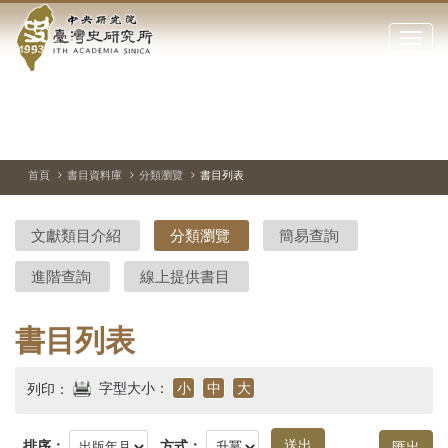
中
跳
到
點
央
主
擊
要
開
研
內
啟
容
或
究
切
上
下
主
區
換
一
一
圖
關
暫
張
張
連
塊
閉
停、
圖
圖
結
院-
播
片
片
首頁
書目資料庫
分類瀏覽
書目列表
網
放
站
臺
主
文獻類目介紹
分類瀏覽
簡易查詢
要
灣
選
進階查詢
線上提供書目
單
史
研
書目列表
究
字型大小：
小
中
大
列印：
所-
排序：
方式：