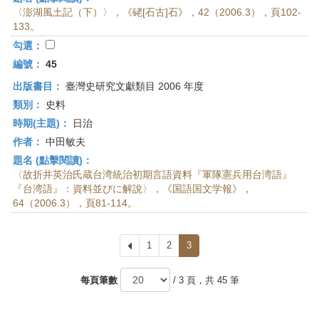
〈澎湖風土記（下）〉，《硓[石古]石》，42（2006.3），頁102-
133。
勾選：
編號：
45
出版書目：
臺灣史研究文獻類目 2006 年度
類別：
史料
時期(主題)：
日治
作者：
中田敏夫
題名 (點擊閱讀)：
〈故折井英治氏蔵台湾統治初期言語資料『軍隊憲兵用台湾語』
『台湾語』：資料並びに解說〉，《国語国文学報》，
64（2006.3），頁81-114。
上
1
2
3
一
頁
每頁筆數
/ 3 頁，共 45 筆