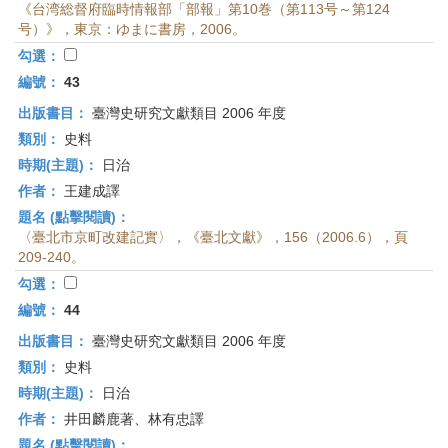
《台湾総督府臨時情報部「部報」第10巻（第113号～第124
号）》，東京：ゆまに書房，2006。
勾選：
編號：
43
出版書目：
臺灣史研究文獻類目 2006 年度
類別：
史料
時期(主題)：
日治
作者：
王建成譯
題名 (點擊閱讀)：
〈臺北市京町改建記實〉，《臺北文獻》，156（2006.6），頁
209-240。
勾選：
編號：
44
出版書目：
臺灣史研究文獻類目 2006 年度
類別：
史料
時期(主題)：
日治
作者：
井田麟鹿著、林有忠譯
題名 (點擊閱讀)：