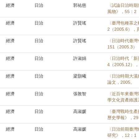
經濟
日治
郭祐慈
〈試論日治時期
風物》，55：2（2
經濟
日治
許賢瑤
〈臺灣包種茶之輸
2（2005.6），頁
經濟
日治
許賢瑤
〈日治時代臺灣
151（2005.3）
經濟
日治
許淑娟
〈日治時代「新
4（2005.12）
經濟
日治
梁顥曦
〈日治時期大溪
論文，2005。
經濟
日治
張敦智
〈近百年來臺灣彩
學文化資產維護系
經濟
日治
高淑媛
〈臺灣戰時生產
歷史學報》，29（
經濟
日治
高淑媛
〈日治前期臺灣總
研究》，12：1（