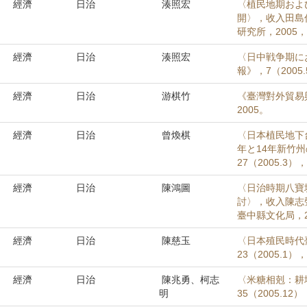
經濟
日治
湊照宏
〈植民地期およ
開〉，收入田島
研究所，2005，
經濟
日治
湊照宏
〈日中戦争期に
報》，7（2005.
經濟
日治
游棋竹
《臺灣對外貿易與
2005。
經濟
日治
曾煥棋
〈日本植民地下
年と14年新竹
27（2005.3）
經濟
日治
陳鴻圖
〈日治時期八寶
討〉，收入陳志
臺中縣文化局，20
經濟
日治
陳慈玉
〈日本殖民時代
23（2005.1）
經濟
日治
陳兆勇、柯志
〈米糖相剋：耕
明
35（2005.12）