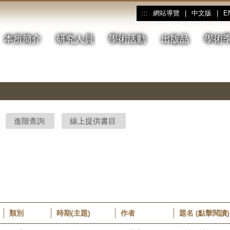
網站導覽
|
中文版
|
E
:::
本所簡介
研究人員
學術活動
出版品
學術
進階查詢
線上提供書目
類別
時期(主題)
作者
題名 (點擊閱讀)