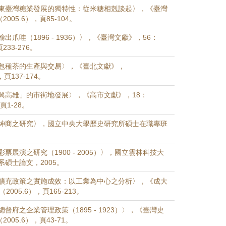
東臺灣糖業發展的獨特性：從米糖相剋談起〉，《臺灣
005.6），頁85-104。
出爪哇（1896 - 1936）〉，《臺灣文獻》，56：
233-276。
包種茶的生產與交易〉，《臺北文獻》，
，頁137-174。
興高雄」的市街地發展〉，《高市文獻》，18：
，頁1-28。
紳商之研究〉，國立中央大學歷史研究所碩士在職專班
票展演之研究（1900 - 2005）〉，國立雲林科技大
碩士論文，2005。
擴充政策之實施成效：以工業為中心之分析〉，《成大
2005.6），頁165-213。
督府之企業管理政策（1895 - 1923）〉，《臺灣史
2005.6），頁43-71。