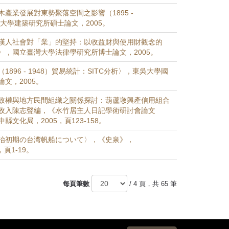
產業發展對東勢聚落空間之影響（1895 -
海大學建築研究所碩士論文，2005。
漢人社會對「業」的堅持：以收益財與使用財觀念的
〉，國立臺灣大學法律學研究所博士論文，2005。
1896 - 1948）貿易統計：SITC分析〉，東吳大學國
文，2005。
政權與地方民間組織之關係探討：葫蘆墩興產信用組合
收入陳志聲編，《水竹居主人日記學術研討會論文
縣文化局，2005，頁123-158。
治初期の台湾帆船について〉，《史泉》，
），頁1-19。
每頁筆數
/ 4 頁，共 65 筆