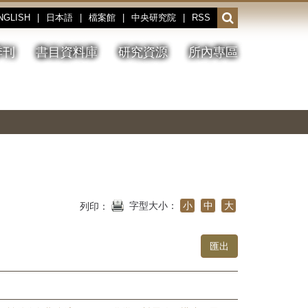
NGLISH
|
日本語
|
檔案館
|
中央研究院
|
RSS
開
啟
或
季刊
書目資料庫
研究資源
所內專區
收
合
搜
切
上
下
主
換
一
一
圖
尋
暫
張
張
連
停、
圖
圖
結
欄
播
片
片
位
放
字型大小：
小
中
大
列印：