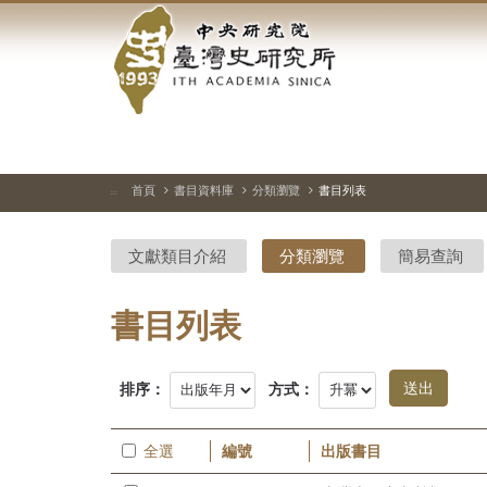
中
跳
到
央
主
要
研
內
容
究
區
塊
院-
首頁
書目資料庫
分類瀏覽
書目列表
:::
臺
文獻類目介紹
分類瀏覽
簡易查詢
灣
史
書目列表
研
排序：
方式：
究
所-
全選
編號
出版書目