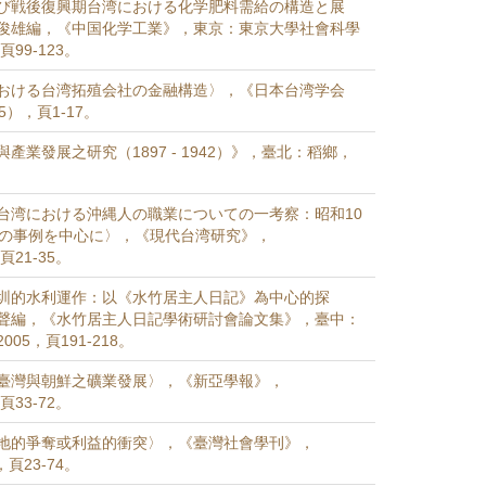
び戦後復興期台湾における化学肥料需給の構造と展
俊雄編，《中国化学工業》，東京：東京大學社會科學
頁99-123。
おける台湾拓殖会社の金融構造〉，《日本台湾学会
5），頁1-17。
產業發展之研究（1897 - 1942）》，臺北：稻鄉，
台湾における沖縄人の職業についての一考察：昭和10
州の事例を中心に〉，《現代台湾研究》，
，頁21-35。
圳的水利運作：以《水竹居主人日記》為中心的探
聲編，《水竹居主人日記學術研討會論文集》，臺中：
05，頁191-218。
臺灣與朝鮮之礦業發展〉，《新亞學報》，
，頁33-72。
地的爭奪或利益的衝突〉，《臺灣社會學刊》，
，頁23-74。