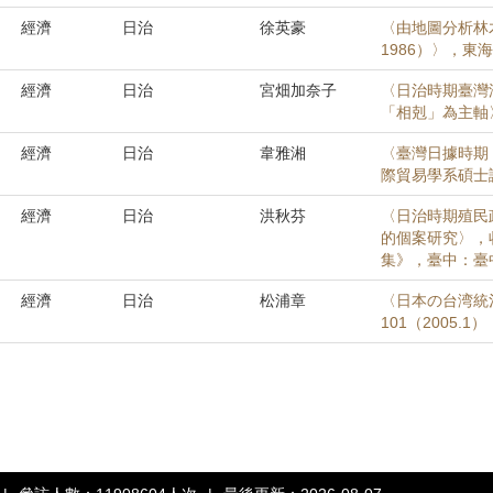
經濟
日治
徐英豪
〈由地圖分析林木
1986）〉，東
經濟
日治
宮畑加奈子
〈日治時期臺灣
「相剋」為主軸
經濟
日治
韋雅湘
〈臺灣日據時期（
際貿易學系碩士論
經濟
日治
洪秋芬
〈日治時期殖民
的個案研究〉，
集》，臺中：臺中
經濟
日治
松浦章
〈日本の台湾統
101（2005.1