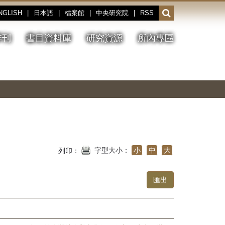
NGLISH
|
日本語
|
檔案館
|
中央研究院
|
RSS
開
啟
或
季刊
書目資料庫
研究資源
所內專區
收
合
搜
切
上
下
主
換
一
一
圖
尋
暫
張
張
連
停、
圖
圖
結
欄
播
片
片
位
放
字型大小：
小
中
大
列印：