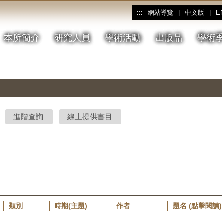
網站導覽
|
中文版
|
E
:::
本所簡介
研究人員
學術活動
出版品
學術
進階查詢
線上提供書目
類別
時期(主題)
作者
題名 (點擊閱讀)