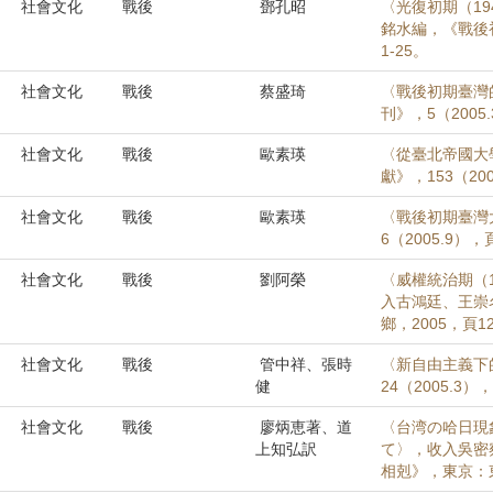
社會文化
戰後
鄧孔昭
〈光復初期（19
銘水編，《戰後
1-25。
社會文化
戰後
蔡盛琦
〈戰後初期臺灣的
刊》，5（2005.
社會文化
戰後
歐素瑛
〈從臺北帝國大
獻》，153（200
社會文化
戰後
歐素瑛
〈戰後初期臺灣
6（2005.9），頁
社會文化
戰後
劉阿榮
〈威權統治期（1
入古鴻廷、王崇
鄉，2005，頁12
社會文化
戰後
管中祥、張時
〈新自由主義下
健
24（2005.3），
社會文化
戰後
廖炳恵著、道
〈台湾の哈日現
上知弘訳
て〉，收入吳密
相剋》，東京：東