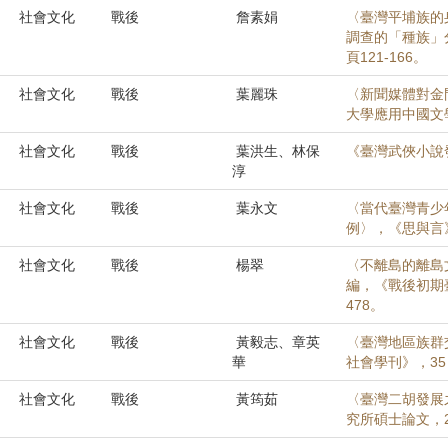
社會文化
戰後
詹素娟
〈臺灣平埔族的身
調查的「種族」分
頁121-166。
社會文化
戰後
葉麗珠
〈新聞媒體對金
大學應用中國文學
社會文化
戰後
葉洪生、林保
《臺灣武俠小說
淳
社會文化
戰後
葉永文
〈當代臺灣青少
例〉，《思與言》，
社會文化
戰後
楊翠
〈不離島的離島
編，《戰後初期臺
478。
社會文化
戰後
黃毅志、章英
〈臺灣地區族群交
華
社會學刊》，35（2
社會文化
戰後
黃筠茹
〈臺灣二胡發展之
究所碩士論文，2