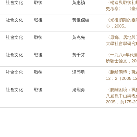
社會文化
戰後
黃惠禎
〈楊逵與戰後初
史考察〉，《臺灣風
社會文化
戰後
黃俊傑編
《光復初期的臺
心，2005。
社會文化
戰後
黃克先
〈原鄉、居地與
大學社會學研究所
社會文化
戰後
黃千芬
〈一九八○年代
所碩士論文，20
社會文化
戰後
湯熙勇
〈脫離困境：戰
12：2（2005.1
社會文化
戰後
湯熙勇
〈脫離困境：戰
八屆孫中山與現
2005，頁175-2