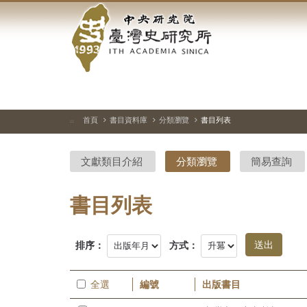
中
跳
到
央
主
要
研
內
容
究
區
塊
院-
首頁
書目資料庫
分類瀏覽
書目列表
:::
臺
文獻類目介紹
分類瀏覽
簡易查詢
灣
史
書目列表
研
排序：
方式：
究
所-
全選
編號
出版書目