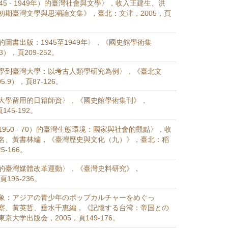
45 - 1949年）的臺灣社會與文學〉，收入王建生、洪
初期臺灣文學與思潮論文集》，臺北：文津，2005，頁
圖書出版：1945至1949年〉，《國史館學術集
3），頁209-252。
學到臺灣大學：以考古人類學研究為例〉，《臺北文
5.9），頁87-126。
大學留用的日籍師資〉，《國史館學術集刊》，
145-192。
950 - 70）的臺灣生態環境：國家與社會的觀點〉，收
名、黃書林編，《臺灣歷史與文化（九）》，臺北：稻
5-166。
的臺灣媒體改革運動〉，《臺灣史料研究》，
頁196-236。
象：アジアの青少年のポップカルチャーをめぐっ
察、黃英哲、垂水千恵編，《記憶する台湾：帝国との
京大学出版会，2005，頁149-176。