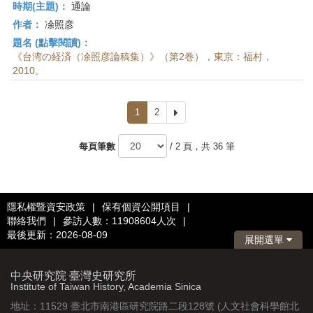
時期(主題)：
通論
作者：
凃照彦
題名 (點擊閱讀)：
《台湾の経済（凃照彦論稿集）》（第2巻），東京：福村，
2010。
1
2
下
一
頁
每頁筆數
/ 2 頁，共 36 筆
隱私權暨資安政策
|
保有個資公開項目
|
聯絡我們
|
參訪人數：11908604人次
|
最後更新：2026-08-09
展開選單
中央研究院 臺灣史研究所
Institute of Taiwan History, Academia Sinica
地址：11529 臺北市南港區研究院路二段128號 (人文社會科學館北