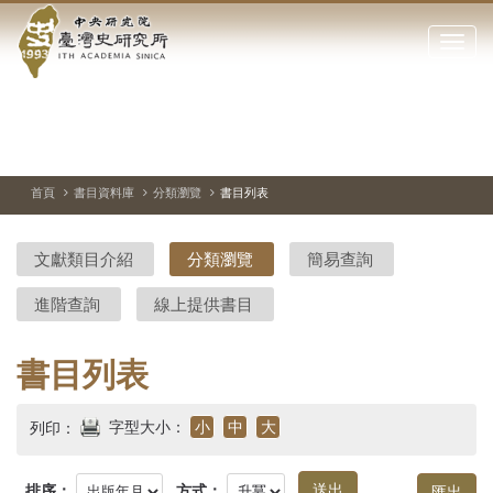
中
跳
到
點
央
主
擊
要
開
研
內
啟
容
或
究
切
上
下
主
區
換
一
一
圖
關
暫
張
張
連
塊
閉
停、
圖
圖
結
院-
播
片
片
首頁
書目資料庫
分類瀏覽
書目列表
網
放
站
臺
主
文獻類目介紹
分類瀏覽
簡易查詢
要
灣
選
進階查詢
線上提供書目
單
史
研
書目列表
究
字型大小：
小
中
大
列印：
所-
排序：
方式：