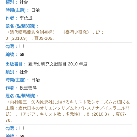
類別：
社會
時期(主題)：
日治
作者：
李信成
題名 (點擊閱讀)：
〈清代噶瑪蘭族名制初探〉，《臺灣史研究》，17：
3（2010.9），頁39-105。
勾選：
編號：
58
出版書目：
臺灣史研究文獻類目 2010 年度
類別：
社會
時期(主題)：
日治
作者：
役重善洋
題名 (點擊閱讀)：
〈内村鑑三．矢内原忠雄におけるキリスト教シオニズムと植民地
主義：近代日本のオリエンタリズムとパレスチナ╱イスラエル問
題〉，《アジア．キリスト教．多元性》，8（2010.3），頁67-
78。
勾選：
編號：
59