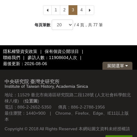
上
1
2
3
4
下
一
一
頁
頁
每頁筆數
/ 4 頁，共 77 筆
隱私權暨資安政策
|
保有個資公開項目
|
聯絡我們
|
參訪人數：11908604人次
|
最後更新：2026-08-06
展開選單
中央研究院 臺灣史研究所
Institute of Taiwan History, Academia Sinica
地址：11529 臺北市南港區研究院路二段128號 (人文社會科學館北
棟八樓) (
位置圖
)
電話：886-2-2652-5350 傳真：886-2-2788-1956
最佳瀏覽：1440×900 | Chrome、Firefox、Edge、IE11以上版
本
Copyright © 2018 All Rights Reserved 本網站圖文資料未經授權請