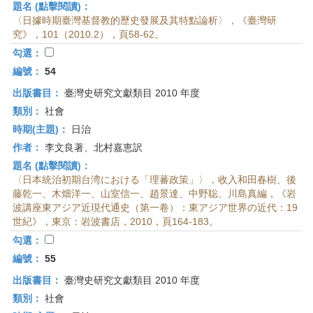
題名 (點擊閱讀)：
〈日據時期臺灣基督教的歷史發展及其特點論析〉，《臺灣研
究》，101（2010.2），頁58-62。
勾選：
編號：
54
出版書目：
臺灣史研究文獻類目 2010 年度
類別：
社會
時期(主題)：
日治
作者：
李文良著、北村嘉恵訳
題名 (點擊閱讀)：
〈日本統治初期台湾における「理蕃政策」〉，收入和田春樹、後
藤乾一、木畑洋一、山室信一、趙景達、中野聡、川島真編，《岩
波講座東アジア近現代通史（第一卷）：東アジア世界の近代：19
世紀》，東京：岩波書店，2010，頁164-183。
勾選：
編號：
55
出版書目：
臺灣史研究文獻類目 2010 年度
類別：
社會