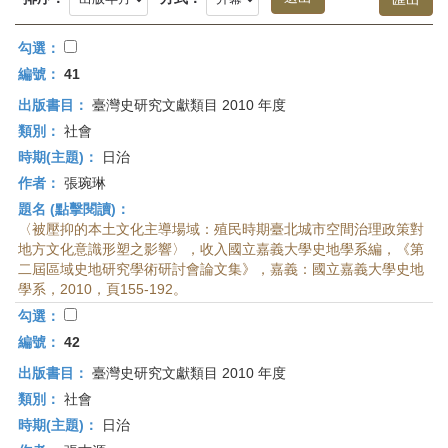
首
頁
勾選：
編號：
41
出版書目：
臺灣史研究文獻類目 2010 年度
類別：
社會
時期(主題)：
日治
作者：
張琬琳
題名 (點擊閱讀)：
〈被壓抑的本土文化主導場域：殖民時期臺北城市空間治理政策對
地方文化意識形塑之影響〉，收入國立嘉義大學史地學系編，《第
二屆區域史地研究學術研討會論文集》，嘉義：國立嘉義大學史地
學系，2010，頁155-192。
勾選：
編號：
42
出版書目：
臺灣史研究文獻類目 2010 年度
類別：
社會
時期(主題)：
日治