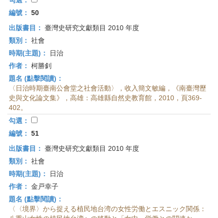
勾選：
編號：
50
出版書目：
臺灣史研究文獻類目 2010 年度
類別：
社會
時期(主題)：
日治
作者：
柯勝釗
題名 (點擊閱讀)：
〈日治時期臺南公會堂之社會活動〉，收入簡文敏編，《南臺灣歷
史與文化論文集》，高雄：高雄縣自然史教育館，2010，頁369-
402。
勾選：
編號：
51
出版書目：
臺灣史研究文獻類目 2010 年度
類別：
社會
時期(主題)：
日治
作者：
金戸幸子
題名 (點擊閱讀)：
〈〈境界〉から捉える植民地台湾の女性労働とエスニック関係：