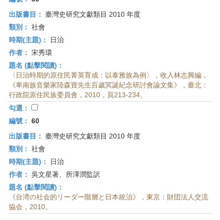
出版書目：
臺灣史研究文獻類目 2010 年度
類別：
社會
時期(主題)：
日治
作者：
宋秀環
題名 (點擊閱讀)：
〈日治時期的原住民菁英育成：以泰雅族為例〉，收入林志興編，
《卑南族音樂家陸森寶先生百歲冥誕紀念研討會論文集》，臺北：
行政院原住民族委員會，2010，頁213-234。
勾選：
編號：
60
出版書目：
臺灣史研究文獻類目 2010 年度
類別：
社會
時期(主題)：
日治
作者：
吳文星著、所澤潤監訳
題名 (點擊閱讀)：
《台湾の社会的リーダー階層と日本統治》，東京：財団法人交流
協会，2010。