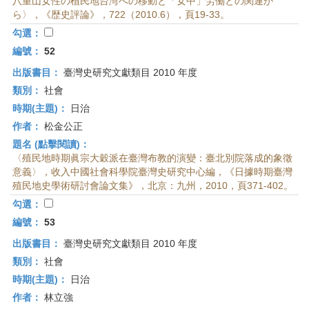
八重山女性の植民地台湾への移動と「女中」労働との関連か
ら〉，《歴史評論》，722（2010.6），頁19-33。
勾選：
編號：
52
出版書目：
臺灣史研究文獻類目 2010 年度
類別：
社會
時期(主題)：
日治
作者：
松金公正
題名 (點擊閱讀)：
〈殖民地時期眞宗大穀派在臺灣布教的演變：臺北別院落成的象徵
意義〉，收入中國社會科學院臺灣史研究中心編，《日據時期臺灣
殖民地史學術研討會論文集》，北京：九州，2010，頁371-402。
勾選：
編號：
53
出版書目：
臺灣史研究文獻類目 2010 年度
類別：
社會
時期(主題)：
日治
作者：
林立強