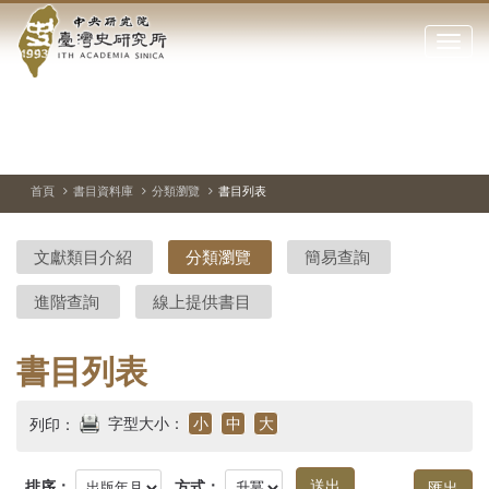
中
跳
到
點
央
主
擊
要
開
研
內
啟
容
或
究
切
上
下
主
區
換
一
一
圖
關
暫
張
張
連
塊
閉
停、
圖
圖
結
院-
播
片
片
首頁
書目資料庫
分類瀏覽
書目列表
網
放
站
臺
主
文獻類目介紹
分類瀏覽
簡易查詢
要
灣
選
進階查詢
線上提供書目
單
史
研
書目列表
究
字型大小：
小
中
大
列印：
所-
排序：
方式：