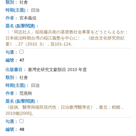
類別：
社會
時期(主題)：
日治
作者：
宮本義信
題名 (點擊閱讀)：
〈「同志社人」稲垣藤兵衛の基督教社会事業をどうとらえるか：
日本統治時期台湾の稲江義塾を中心に〉，《総合文化研究所紀
要》，27（2010. 3），頁101-124。
勾選：
編號：
47
出版書目：
臺灣史研究文獻類目 2010 年度
類別：
社會
時期(主題)：
日治
作者：
范燕秋
題名 (點擊閱讀)：
《疫病、醫學與殖民現代性：日治臺灣醫學史》，臺北：稻鄉，
2010修[2005]。
勾選：
編號：
48