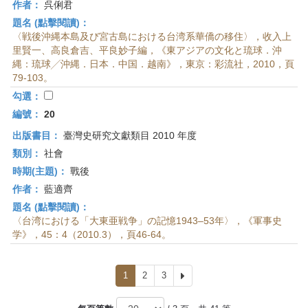
作者：
呉俐君
題名 (點擊閱讀)：
〈戦後沖縄本島及び宮古島における台湾系華僑の移住〉，收入上
里賢一、高良倉吉、平良妙子編，《東アジアの文化と琉球．沖
縄：琉球╱沖縄．日本．中国．越南》，東京：彩流社，2010，頁
79-103。
勾選：
編號：
20
出版書目：
臺灣史研究文獻類目 2010 年度
類別：
社會
時期(主題)：
戰後
作者：
藍適齊
題名 (點擊閱讀)：
〈台湾における「大東亜戦争」の記憶1943–53年〉，《軍事史
学》，45：4（2010.3），頁46-64。
1
2
3
下
一
頁