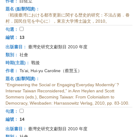
作者：
白佐立
題名 (點擊閱讀)：
〈戦後臺湾における都市更新に関する歴史的研究：不法占拠．眷
村．国民住宅を中心に〉，東京大学博士論文，2010。
勾選：
編號：
13
出版書目：
臺灣史研究文獻類目 2010 年度
類別：
社會
時期(主題)：
戰後
作者：
Ts’ai, Hui-yu Caroline（蔡慧玉）
題名 (點擊閱讀)：
“Engineering the Social or Engaging‘Everyday Modernity’ ?
Interwar Taiwan Reconsidered,” in Ann Heylen and Scott
Sommers (eds.), Becoming Taiwan: From Colonialism to
Democracy, Wiesbaden: Harrassowitz Verlag, 2010, pp. 83-100.
勾選：
編號：
14
出版書目：
臺灣史研究文獻類目 2010 年度
類別：
社會