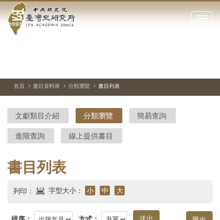
中
跳
到
點
央
主
擊
要
開
研
內
啟
容
或
究
切
上
下
主
區
換
一
一
圖
關
暫
張
張
連
塊
閉
停、
圖
圖
結
院-
播
片
片
首頁
書目資料庫
分類瀏覽
書目列表
網
放
站
臺
主
文獻類目介紹
分類瀏覽
簡易查詢
要
灣
選
進階查詢
線上提供書目
單
史
研
書目列表
究
字型大小：
小
中
大
列印：
所-
排序：
方式：