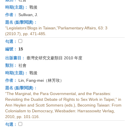
時期(主題)：
戰後
作者：
Sullivan, J.
題名 (點擊閱讀)：
“Legislators’Blogs in Taiwan,”Parliamentary Affairs, 63: 3
(2010.7), pp. 471-485.
勾選：
編號：
15
出版書目：
臺灣史研究文獻類目 2010 年度
類別：
社會
時期(主題)：
戰後
作者：
Lin, Fang-mei（林芳玫）
題名 (點擊閱讀)：
“The Marginal, the Para Governmental, and the Parasites:
Revisiting the Dualist Debate of Rights to Sex Work in Taipei,” in
Ann Heylen and Scott Sommers (eds.), Becoming Taiwan: From
Colonialism to Democracy, Wiesbaden: Harrassowitz Verlag,
2010, pp. 101-116.
勾選：