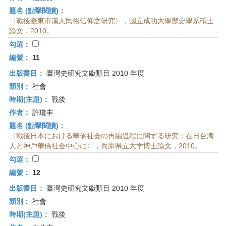
題名 (點擊閱讀)：
〈戰後臺東市漢人民俗信仰之研究〉，國立成功大學歷史學系碩士
論文，2010。
勾選：
編號：
11
出版書目：
臺灣史研究文獻類目 2010 年度
類別：
社會
時期(主題)：
戰後
作者：
許瓊丰
題名 (點擊閱讀)：
〈戦後日本における華僑社会の再編過程に関する研究：在日台湾
人と神戶華僑社会中心に〉，兵庫県立大学博士論文，2010。
勾選：
編號：
12
出版書目：
臺灣史研究文獻類目 2010 年度
類別：
社會
時期(主題)：
戰後