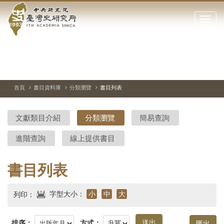
中
跳
到
點
央
主
擊
要
開
研
內
啟
容
或
究
切
上
下
主
區
換
一
一
圖
關
暫
張
張
連
塊
閉
停、
圖
圖
結
院-
播
片
片
首頁
書目資料庫
分類瀏覽
書目列表
網
放
站
臺
主
文獻類目介紹
分類瀏覽
簡易查詢
要
灣
選
進階查詢
線上提供書目
單
史
研
書目列表
究
字型大小：
小
中
大
列印：
所-
排序：
方式：