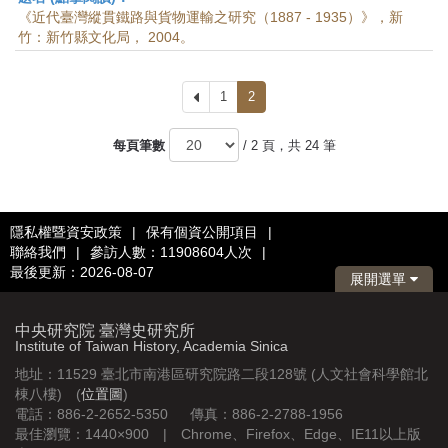
《近代臺灣縱貫鐵路與貨物運輸之研究（1887 - 1935）》，新
竹：新竹縣文化局， 2004。
上
1
2
一
頁
每頁筆數
/ 2 頁，共 24 筆
隱私權暨資安政策
|
保有個資公開項目
|
聯絡我們
|
參訪人數：11908604人次
|
最後更新：2026-08-07
展開選單
中央研究院 臺灣史研究所
Institute of Taiwan History, Academia Sinica
地址：11529 臺北市南港區研究院路二段128號 (人文社會科學館北
棟八樓) (
位置圖
)
電話：886-2-2652-5350 傳真：886-2-2788-1956
最佳瀏覽：1440×900 | Chrome、Firefox、Edge、IE11以上版