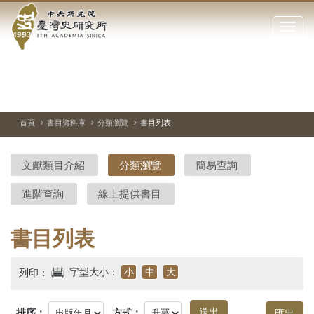
中
跳
到
點
央
主
擊
要
開
研
內
啟
容
或
究
切
上
下
主
區
換
一
一
圖
關
暫
張
張
連
塊
閉
停、
圖
圖
結
院-
播
片
片
首頁
書目資料庫
分類瀏覽
書目列表
網
放
站
臺
主
文獻類目介紹
分類瀏覽
簡易查詢
要
灣
選
進階查詢
線上提供書目
單
史
研
書目列表
究
字型大小：
小
中
大
列印：
所-
排序：
方式：