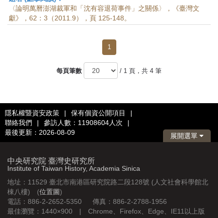
〈論明萬曆澎湖裁軍和「沈有容退荷事件」之關係〉，《臺灣文
獻》，62：3（2011.9），頁 125-148。
1
每頁筆數
/ 1 頁，共 4 筆
隱私權暨資安政策
|
保有個資公開項目
|
聯絡我們
|
參訪人數：11908604人次
|
最後更新：2026-08-09
展開選單
中央研究院 臺灣史研究所
Institute of Taiwan History, Academia Sinica
地址：11529 臺北市南港區研究院路二段128號 (人文社會科學館北
棟八樓) (
位置圖
)
電話：886-2-2652-5350 傳真：886-2-2788-1956
最佳瀏覽：1440×900 | Chrome、Firefox、Edge、IE11以上版