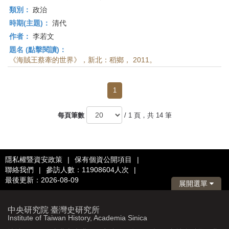
類別：
政治
時期(主題)：
清代
作者：
李若文
題名 (點擊閱讀)：
《海賊王蔡牽的世界》，新北：稻鄉， 2011。
1
每頁筆數
/ 1 頁，共 14 筆
隱私權暨資安政策
|
保有個資公開項目
|
聯絡我們
|
參訪人數：11908604人次
|
最後更新：2026-08-09
展開選單
中央研究院 臺灣史研究所
Institute of Taiwan History, Academia Sinica