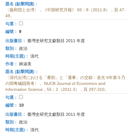
題名 (點擊閱讀)：
〈義和団と台湾〉，《中国研究月報》 65：8（2011.8），頁 47-
49。
勾選：
編號：
9
出版書目：
臺灣史研究文獻類目 2011 年度
類別：
政治
時期(主題)：
清代
作者：
林淑美
題名 (點擊閱讀)：
〈清代台湾における「番割」と「通事」の交錯：道光 6年黄斗乃
の閩粤械闘再考〉， NUCB Journal of Economics and
Information Science，55：2（2011.3），頁 297-310。
勾選：
編號：
10
出版書目：
臺灣史研究文獻類目 2011 年度
類別：
政治
時期(主題)：
清代