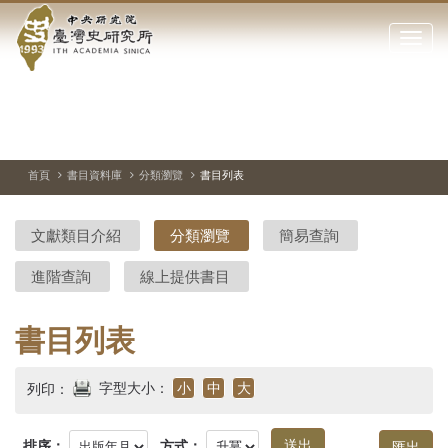
中
跳
到
點
央
主
擊
要
開
研
內
啟
容
或
究
切
上
下
主
區
換
一
一
圖
關
暫
張
張
連
塊
閉
停、
圖
圖
結
院-
播
片
片
首頁
書目資料庫
分類瀏覽
書目列表
網
放
站
臺
主
文獻類目介紹
分類瀏覽
簡易查詢
要
灣
選
進階查詢
線上提供書目
單
史
研
書目列表
究
字型大小：
小
中
大
列印：
所-
排序：
方式：