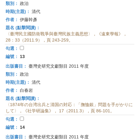
類別：
政治
時期(主題)：
清代
作者：
伊藤幹彥
題名 (點擊閱讀)：
〈臺灣民主國防衛戰爭與臺灣民族主義思想〉，《遠東學報》，
28：33（2011.9），頁 243-259。
勾選：
編號：
13
出版書目：
臺灣史研究文獻類目 2011 年度
類別：
政治
時期(主題)：
清代
作者：
白春岩
題名 (點擊閱讀)：
〈1874年の台湾出兵と清国の対応：「撫恤銀」問題を手がかりに
して〉，《社学研論集》， 17（2011.3），頁 86-101。
勾選：
編號：
14
出版書目：
臺灣史研究文獻類目 2011 年度