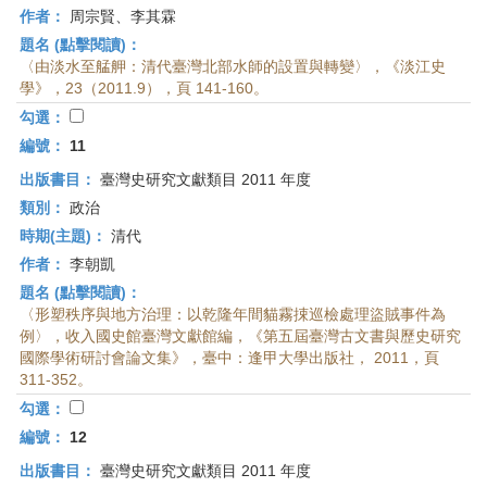
作者：
周宗賢、李其霖
題名 (點擊閱讀)：
〈由淡水至艋舺：清代臺灣北部水師的設置與轉變〉，《淡江史
學》，23（2011.9），頁 141-160。
勾選：
編號：
11
出版書目：
臺灣史研究文獻類目 2011 年度
類別：
政治
時期(主題)：
清代
作者：
李朝凱
題名 (點擊閱讀)：
〈形塑秩序與地方治理：以乾隆年間貓霧捒巡檢處理盜賊事件為
例〉，收入國史館臺灣文獻館編，《第五屆臺灣古文書與歷史研究
國際學術研討會論文集》，臺中：逢甲大學出版社， 2011，頁
311-352。
勾選：
編號：
12
出版書目：
臺灣史研究文獻類目 2011 年度