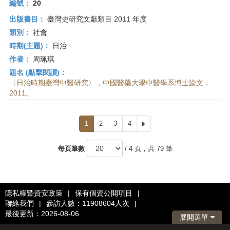
編號：
20
出版書目：
臺灣史研究文獻類目 2011 年度
類別：
社會
時期(主題)：
日治
作者：
周珮琪
題名 (點擊閱讀)：
〈日治時期臺灣中醫研究〉，中國醫藥大學中醫學系博士論文，
2011。
1
2
3
4
下
一
頁
每頁筆數
/ 4 頁，共 79 筆
隱私權暨資安政策
|
保有個資公開項目
|
聯絡我們
|
參訪人數：11908604人次
|
最後更新：2026-08-06
展開選單