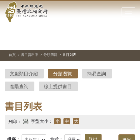
中
跳
到
點
央
主
擊
要
開
研
內
啟
容
或
究
切
上
下
主
區
換
一
一
圖
關
暫
張
張
連
塊
閉
停、
圖
圖
結
院-
播
片
片
首頁
書目資料庫
分類瀏覽
書目列表
網
放
站
臺
主
文獻類目介紹
分類瀏覽
簡易查詢
要
灣
選
進階查詢
線上提供書目
單
史
研
書目列表
究
字型大小：
小
中
大
列印：
所-
排序：
方式：