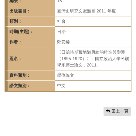
首
編號：
18
頁
出版書目：
臺灣史研究文獻類目 2011 年度
類別：
社會
時期(主題)：
日治
作者：
鄭安睎
〈日治時期蕃地隘勇線的推進與變遷
題名：
（1895-1920）〉，國立政治大學民族
學系博士論文，2011。
資料類別：
學位論文
語文類別：
中文
回上一頁