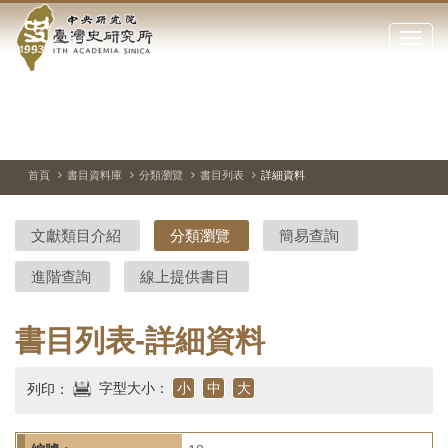
中
跳
到
點
央
主
擊
要
開
研
內
啟
容
或
究
切
上
下
主
區
換
一
一
圖
關
暫
張
張
連
塊
閉
停、
圖
圖
結
院-
播
片
片
首頁
書目資料庫
分類瀏覽
書目列表
詳細資料
網
放
站
臺
主
文獻類目介紹
分類瀏覽
簡易查詢
要
灣
選
進階查詢
線上提供書目
單
史
研
書目列表-詳細資料
究
字型大小：
小
中
大
列印：
所-