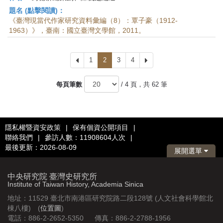
題名 (點擊閱讀)：
《臺灣現當代作家研究資料彙編（8）：覃子豪（1912-
1963）》，臺南：國立臺灣文學館，2011。
上
1
2
3
4
下
一
一
頁
頁
每頁筆數
/ 4 頁，共 62 筆
隱私權暨資安政策
|
保有個資公開項目
|
聯絡我們
|
參訪人數：11908604人次
|
最後更新：2026-08-09
展開選單
中央研究院 臺灣史研究所
Institute of Taiwan History, Academia Sinica
地址：11529 臺北市南港區研究院路二段128號 (人文社會科學館北
棟八樓) (
位置圖
)
電話：886-2-2652-5350 傳真：886-2-2788-1956