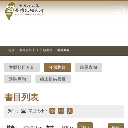
中
跳
到
點
央
主
擊
要
開
研
內
啟
容
或
究
切
上
下
主
區
換
一
一
圖
關
暫
張
張
連
塊
閉
停、
圖
圖
結
院-
播
片
片
首頁
書目資料庫
分類瀏覽
書目列表
網
放
站
臺
主
文獻類目介紹
分類瀏覽
簡易查詢
要
灣
選
進階查詢
線上提供書目
單
史
研
書目列表
究
字型大小：
小
中
大
列印：
所-
排序：
方式：