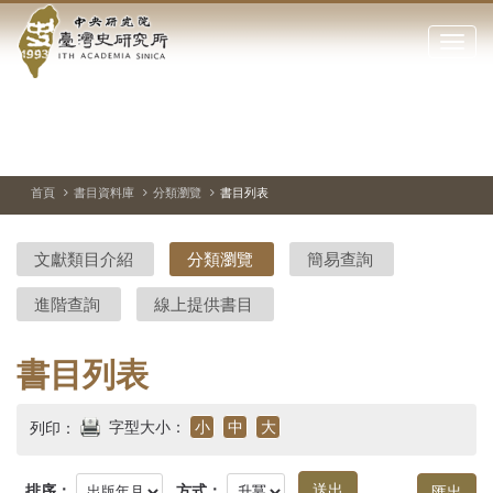
中
跳
到
點
央
主
擊
要
開
研
內
啟
容
或
究
切
上
下
主
區
換
一
一
圖
關
暫
張
張
連
塊
閉
停、
圖
圖
結
院-
播
片
片
首頁
書目資料庫
分類瀏覽
書目列表
網
放
站
臺
主
文獻類目介紹
分類瀏覽
簡易查詢
要
灣
選
進階查詢
線上提供書目
單
史
研
書目列表
究
字型大小：
小
中
大
列印：
所-
排序：
方式：