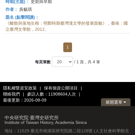
時期(主題)：
史前與早期
作者：
吳毓琪
題名 (點擊閱讀)：
《離散與落地生根：明鄭時期臺灣漢文學的發展面貌》，臺南：國
立臺灣文學館，2012。
1
每頁筆數
/ 1 頁，共 4 筆
隱私權暨資安政策
|
保有個資公開項目
|
聯絡我們
|
參訪人數：11908604人次
|
最後更新：2026-08-09
展開選單
中央研究院 臺灣史研究所
Institute of Taiwan History, Academia Sinica
地址：11529 臺北市南港區研究院路二段128號 (人文社會科學館北