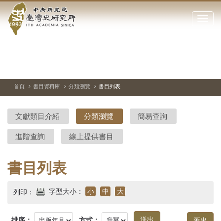
中
跳
到
點
央
主
擊
要
開
研
內
啟
容
或
究
切
上
下
主
區
換
一
一
圖
關
暫
張
張
連
塊
閉
停、
圖
圖
結
院-
播
片
片
首頁
書目資料庫
分類瀏覽
書目列表
網
放
站
臺
主
文獻類目介紹
分類瀏覽
簡易查詢
要
灣
選
進階查詢
線上提供書目
單
史
研
書目列表
究
字型大小：
小
中
大
列印：
所-
排序：
方式：