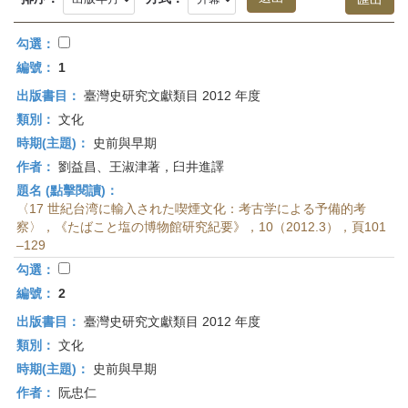
首
頁
勾選：
編號：
1
出版書目：
臺灣史研究文獻類目 2012 年度
類別：
文化
時期(主題)：
史前與早期
作者：
劉益昌、王淑津著，臼井進譯
題名 (點擊閱讀)：
〈17 世紀台湾に輸入された喫煙文化：考古学による予備的考
察〉，《たばこと塩の博物館研究紀要》，10（2012.3），頁101
–129
勾選：
編號：
2
出版書目：
臺灣史研究文獻類目 2012 年度
類別：
文化
時期(主題)：
史前與早期
作者：
阮忠仁