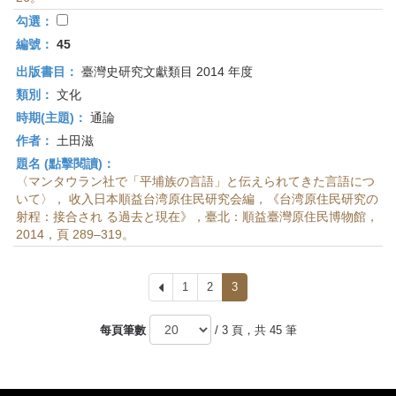
勾選：
編號：
45
出版書目：
臺灣史研究文獻類目 2014 年度
類別：
文化
時期(主題)：
通論
作者：
土田滋
題名 (點擊閱讀)：
〈マンタウラン社で「平埔族の言語」と伝えられてきた言語につ
いて〉， 收入日本順益台湾原住民研究会編，《台湾原住民研究の
射程：接合され る過去と現在》，臺北：順益臺灣原住民博物館，
2014，頁 289–319。
上
1
2
3
一
頁
每頁筆數
/ 3 頁，共 45 筆