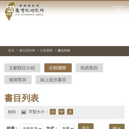
中
跳
到
點
央
主
擊
要
開
研
內
啟
容
或
究
切
上
下
主
區
換
一
一
圖
關
暫
張
張
連
塊
閉
停、
圖
圖
結
院-
播
片
片
首頁
書目資料庫
分類瀏覽
書目列表
網
放
站
臺
主
文獻類目介紹
分類瀏覽
簡易查詢
要
灣
選
進階查詢
線上提供書目
單
史
研
書目列表
究
字型大小：
小
中
大
列印：
所-
排序：
方式：