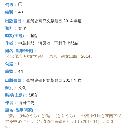
勾選：
編號：
43
出版書目：
臺灣史研究文獻類目 2014 年度
類別：
文化
時期(主題)：
通論
作者：
中島利郎、河原功、下村作次郎編
題名 (點擊閱讀)：
《台湾近現代文学史》，東京：研文出版，2014。
勾選：
編號：
44
出版書目：
臺灣史研究文獻類目 2014 年度
類別：
文化
時期(主題)：
通論
作者：
山田仁史
題名 (點擊閱讀)：
〈夢占（ゆめうら）と鳥占（とりうら）：台湾原住民と東南アジ
アを中 心に〉，《台湾原住民研究》，18（2014.11），頁 3–
26。