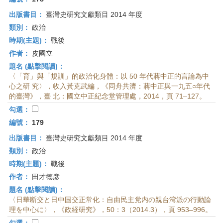
出版書目：
臺灣史研究文獻類目 2014 年度
類別：
政治
時期(主題)：
戰後
作者：
皮國立
題名 (點擊閱讀)：
〈「育」與「規訓」的政治化身體：以 50 年代蔣中正的言論為中
心之研 究〉，收入黃克武編，《同舟共濟：蔣中正與一九五○年代
的臺灣》，臺 北：國立中正紀念堂管理處，2014，頁 71–127。
勾選：
編號：
179
出版書目：
臺灣史研究文獻類目 2014 年度
類別：
政治
時期(主題)：
戰後
作者：
田才徳彦
題名 (點擊閱讀)：
〈日華断交と日中国交正常化：自由民主党内の親台湾派の行動論
理を中心に〉，《政経研究》，50：3（2014.3），頁 953–996。