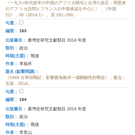
〈一九六○年代前半の中国のアフリカ関与と台湾の反応：周恩来
のアフ リカ訪問とフランスの中国承認を中心に〉，《中国
21》，39（2014.1）， 頁 181–200。
勾選：
編號：
163
出版書目：
臺灣史研究文獻類目 2014 年度
類別：
政治
時期(主題)：
戰後
作者：
李福井
題名 (點擊閱讀)：
《1949 古寧頭戰紀：影響臺海兩岸一場關鍵性的戰役》，臺北：
五南，2014。
勾選：
編號：
164
出版書目：
臺灣史研究文獻類目 2014 年度
類別：
政治
時期(主題)：
戰後
作者：
李君山