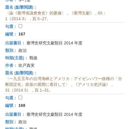
題名 (點擊閱讀)：
〈論《臺灣省議會會史》的纂修〉，《臺灣文獻》，65：
1（2014.3），頁 5–27。
勾選：
編號：
167
出版書目：
臺灣史研究文獻類目 2014 年度
類別：
政治
時期(主題)：
戰後
作者：
吹戸真実
題名 (點擊閱讀)：
〈一九五五年の台湾海峡とアメリカ：アイゼンハワー政権の「分
断固定化」政策の展開に着目して〉，《アメリカ史評論》，
31（2014.3），頁 1–31。
勾選：
編號：
168
出版書目：
臺灣史研究文獻類目 2014 年度
類別：
政治