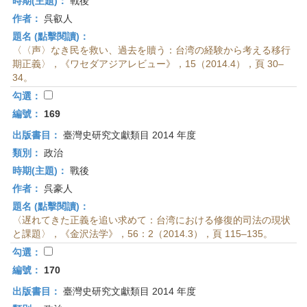
時期(主題)：
戰後
作者：
呉叡人
題名 (點擊閱讀)：
〈〈声〉なき民を救い、過去を贖う：台湾の経験から考える移行
期正義〉，《ワセダアジアレビュー》，15（2014.4），頁 30–
34。
勾選：
編號：
169
出版書目：
臺灣史研究文獻類目 2014 年度
類別：
政治
時期(主題)：
戰後
作者：
呉豪人
題名 (點擊閱讀)：
〈遅れてきた正義を追い求めて：台湾における修復的司法の現状
と課題〉，《金沢法学》，56：2（2014.3），頁 115–135。
勾選：
編號：
170
出版書目：
臺灣史研究文獻類目 2014 年度