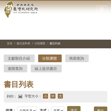
中
跳
到
點
央
主
擊
要
開
研
內
啟
容
或
究
切
上
下
主
區
換
一
一
圖
關
暫
張
張
連
塊
閉
停、
圖
圖
結
院-
播
片
片
首頁
書目資料庫
分類瀏覽
書目列表
網
放
站
臺
主
文獻類目介紹
分類瀏覽
簡易查詢
要
灣
選
進階查詢
線上提供書目
單
史
研
書目列表
究
字型大小：
小
中
大
列印：
所-
排序：
方式：