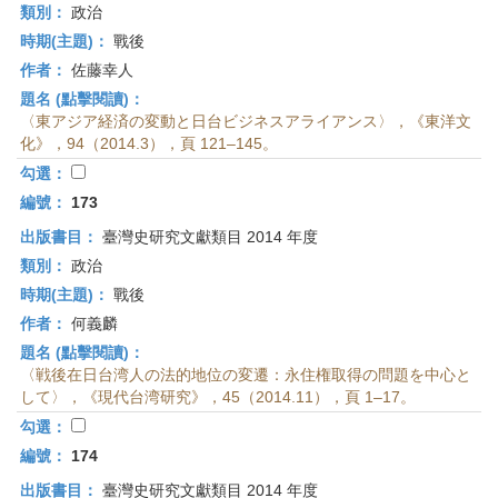
類別：
政治
時期(主題)：
戰後
作者：
佐藤幸人
題名 (點擊閱讀)：
〈東アジア経済の変動と日台ビジネスアライアンス〉，《東洋文
化》，94（2014.3），頁 121–145。
勾選：
編號：
173
出版書目：
臺灣史研究文獻類目 2014 年度
類別：
政治
時期(主題)：
戰後
作者：
何義麟
題名 (點擊閱讀)：
〈戦後在日台湾人の法的地位の変遷：永住権取得の問題を中心と
して〉，《現代台湾研究》，45（2014.11），頁 1–17。
勾選：
編號：
174
出版書目：
臺灣史研究文獻類目 2014 年度