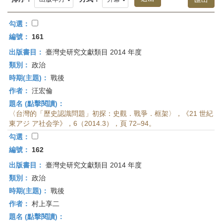
首
頁
勾選：
編號：
161
出版書目：
臺灣史研究文獻類目 2014 年度
類別：
政治
時期(主題)：
戰後
作者：
汪宏倫
題名 (點擊閱讀)：
〈台灣的「歷史認識問題」初探：史觀．戰爭．框架〉，《21 世紀
東アジ ア社会学》，6（2014.3），頁 72–94。
勾選：
編號：
162
出版書目：
臺灣史研究文獻類目 2014 年度
類別：
政治
時期(主題)：
戰後
作者：
村上享二
題名 (點擊閱讀)：