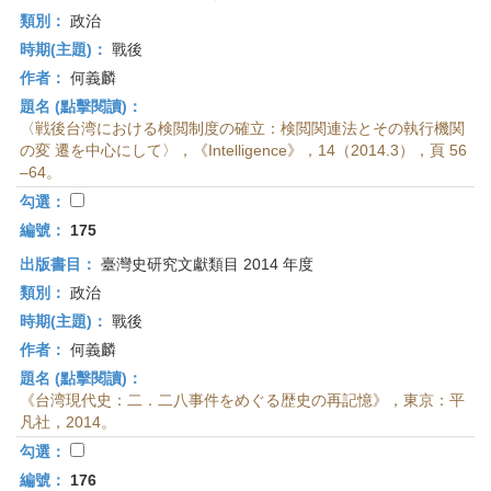
類別：
政治
時期(主題)：
戰後
作者：
何義麟
題名 (點擊閱讀)：
〈戦後台湾における検閲制度の確立：検閲関連法とその執行機関
の変 遷を中心にして〉，《Intelligence》，14（2014.3），頁 56
–64。
勾選：
編號：
175
出版書目：
臺灣史研究文獻類目 2014 年度
類別：
政治
時期(主題)：
戰後
作者：
何義麟
題名 (點擊閱讀)：
《台湾現代史：二．二八事件をめぐる歴史の再記憶》，東京：平
凡社，2014。
勾選：
編號：
176