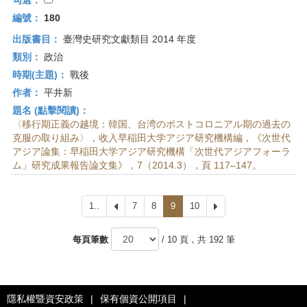
勾選：
編號：
180
出版書目：
臺灣史研究文獻類目 2014 年度
類別：
政治
時期(主題)：
戰後
作者：
平井新
題名 (點擊閱讀)：
〈移行期正義の越境：韓国、台湾のポストコロニアル期の過去の
克服の取り組み〉，收入早稲田大学アジア研究機構編，《次世代
アジア論集：早稲田大学アジア研究機構「次世代アジアフォーラ
ム」研究成果報告論文集》，7（2014.3），頁 117–147。
1..
上
7
8
9
10
下
一
一
頁
頁
每頁筆數
/ 10 頁，共 192 筆
隱私權暨資安政策
|
保有個資公開項目
|