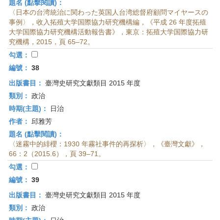
題名 (點擊閱讀)：
〈日本の台湾統治に関わった英国人台湾総督府顧問マイヤースの
事例〉，收入拓殖大学国際協力研究機構編，《平成 26 年度拓殖
大学国際協力研究機構活動報告書》，東京：拓殖大学国際協力研
究機構，2015，頁 65–72。
勾選：
編號：
38
出版書目：
臺灣史研究文獻類目 2015 年度
類別：
政治
時期(主題)：
日治
作者：
邱雅芳
題名 (點擊閱讀)：
〈迷霧中的緋櫻：1930 年霧社事件的再探析〉，《臺灣文獻》，
66：2（2015.6），頁 39–71。
勾選：
編號：
39
出版書目：
臺灣史研究文獻類目 2015 年度
類別：
政治