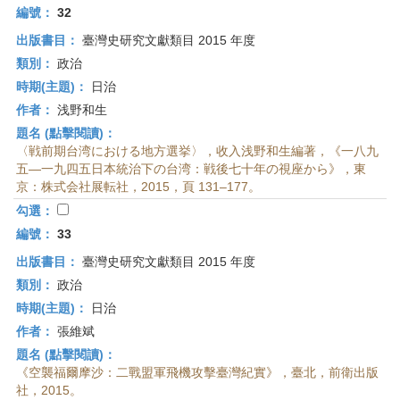
編號：
32
出版書目：
臺灣史研究文獻類目 2015 年度
類別：
政治
時期(主題)：
日治
作者：
浅野和生
題名 (點擊閱讀)：
〈戦前期台湾における地方選挙〉，收入浅野和生編著，《一八九
五—一九四五日本統治下の台湾：戦後七十年の視座から》，東
京：株式会社展転社，2015，頁 131–177。
勾選：
編號：
33
出版書目：
臺灣史研究文獻類目 2015 年度
類別：
政治
時期(主題)：
日治
作者：
張維斌
題名 (點擊閱讀)：
《空襲福爾摩沙：二戰盟軍飛機攻擊臺灣紀實》，臺北，前衛出版
社，2015。