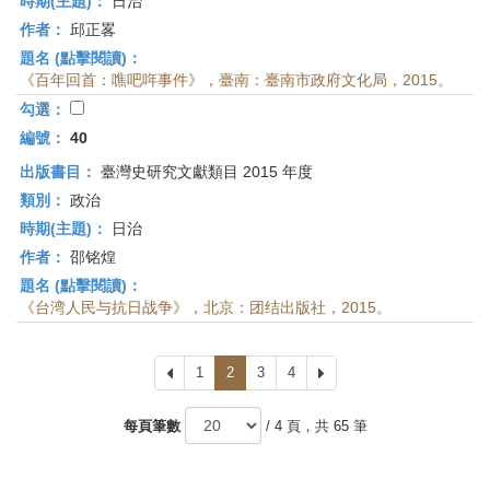
時期(主題)：
日治
作者：
邱正畧
題名 (點擊閱讀)：
《百年回首：噍吧哖事件》，臺南：臺南市政府文化局，2015。
勾選：
編號：
40
出版書目：
臺灣史研究文獻類目 2015 年度
類別：
政治
時期(主題)：
日治
作者：
邵铭煌
題名 (點擊閱讀)：
《台湾人民与抗日战争》，北京：团结出版社，2015。
上
1
2
3
4
下
一
一
頁
頁
每頁筆數
/ 4 頁，共 65 筆