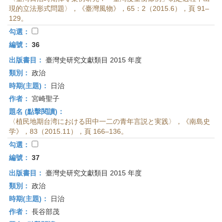
現的立法形式問題〉，《臺灣風物》，65：2（2015.6），頁 91–
129。
勾選：
編號：
36
出版書目：
臺灣史研究文獻類目 2015 年度
類別：
政治
時期(主題)：
日治
作者：
宮崎聖子
題名 (點擊閱讀)：
〈植民地期台湾における田中一二の青年言説と実践〉，《南島史
学》，83（2015.11），頁 166–136。
勾選：
編號：
37
出版書目：
臺灣史研究文獻類目 2015 年度
類別：
政治
時期(主題)：
日治
作者：
長谷部茂