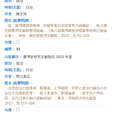
類別：
政治
時期(主題)：
日治
作者：
陳文添
題名 (點擊閱讀)：
〈從「臺灣總督府條例」的變更看日本陸軍勢力的崛起〉，收入國
史館臺灣文獻館整理組編，《第八屆臺灣總督府檔案學術研討會論
文集》，南投：國史館臺灣文獻館，2015，頁 91–103。
勾選：
編號：
31
出版書目：
臺灣史研究文獻類目 2015 年度
類別：
政治
時期(主題)：
日治
作者：
野口真広
題名 (點擊閱讀)：
〈台湾自治の指導者「楊肇嘉」と早稲田：学問と政治の融合が生
み出す自律的思考〉，收入李成市、劉傑編著，《留学生の早稲
田：近代日本の知の接触領域》，東京：早稲田大学出版部，
2015，頁 157–208。
勾選：