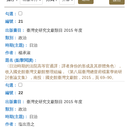
首
頁
勾選：
編號：
21
出版書目：
臺灣史研究文獻類目 2015 年度
類別：
政治
時期(主題)：
日治
作者：
楊承淑
題名 (點擊閱讀)：
〈日治時期的法院高等官通譯：譯者身份的形成及其群體角色〉，
收入國史館臺灣文獻館整理組編，《第八屆臺灣總督府檔案學術研
討會論文集》，南投：國史館臺灣文獻館，2015，頁 69–90。
勾選：
編號：
22
出版書目：
臺灣史研究文獻類目 2015 年度
類別：
政治
時期(主題)：
日治
作者：
塩出浩之