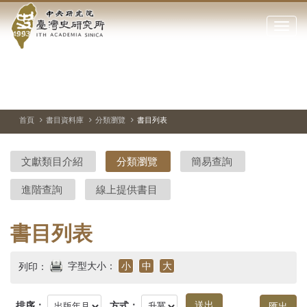
中
跳
到
點
央
主
擊
要
開
研
內
啟
容
或
究
切
上
下
主
區
換
一
一
圖
關
暫
張
張
連
塊
閉
停、
圖
圖
結
院-
播
片
片
首頁
書目資料庫
分類瀏覽
書目列表
網
放
站
臺
主
文獻類目介紹
分類瀏覽
簡易查詢
要
灣
選
進階查詢
線上提供書目
單
史
研
書目列表
究
字型大小：
小
中
大
列印：
所-
排序：
方式：