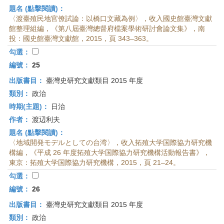
題名 (點擊閱讀)：
〈渡臺殖民地官僚試論：以橋口文藏為例〉，收入國史館臺灣文獻
館整理組編，《第八屆臺灣總督府檔案學術研討會論文集》，南
投：國史館臺灣文獻館，2015，頁 343–363。
勾選：
編號：
25
出版書目：
臺灣史研究文獻類目 2015 年度
類別：
政治
時期(主題)：
日治
作者：
渡辺利夫
題名 (點擊閱讀)：
〈地域開発モデルとしての台湾〉，收入拓殖大学国際協力研究機
構編，《平成 26 年度拓殖大学国際協力研究機構活動報告書》，
東京：拓殖大学国際協力研究機構，2015，頁 21–24。
勾選：
編號：
26
出版書目：
臺灣史研究文獻類目 2015 年度
類別：
政治