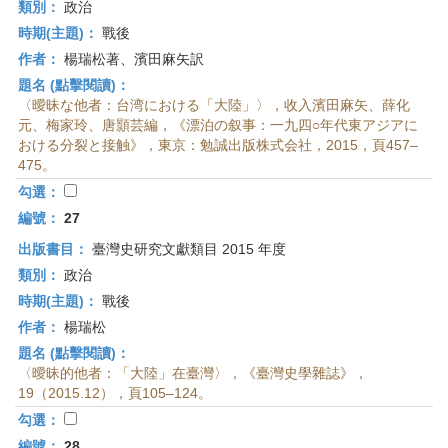
類別：
政治
時期(主題)：
戰後
作者：
楊瑞松著、濱田麻矢訳
題名 (點擊閱讀)：
〈曖昧な他者：台湾における「大陸」〉，收入濱田麻矢、薛化
元、梅家玲、唐顥芸編，《漂泊の叙事：一九四○年代東アジアに
おける分裂と接触》，東京：勉誠出版株式会社，2015，頁457–
475。
勾選：
編號：
27
出版書目：
臺灣史研究文獻類目 2015 年度
類別：
政治
時期(主題)：
戰後
作者：
楊瑞松
題名 (點擊閱讀)：
〈曖昧的他者：「大陸」在臺灣〉，《臺灣史學雜誌》，
19（2015.12），頁105–124。
勾選：
編號：
28