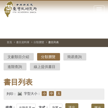
中
跳
到
點
央
主
擊
要
開
研
內
啟
容
或
究
切
上
下
主
區
換
一
一
圖
關
暫
張
張
連
塊
閉
停、
圖
圖
結
院-
播
片
片
首頁
書目資料庫
分類瀏覽
書目列表
網
放
站
臺
主
文獻類目介紹
分類瀏覽
簡易查詢
要
灣
選
進階查詢
線上提供書目
單
史
研
書目列表
究
字型大小：
小
中
大
列印：
所-
排序：
方式：