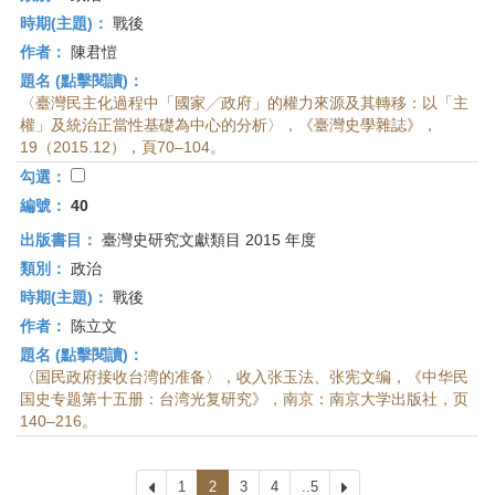
時期(主題)：
戰後
作者：
陳君愷
題名 (點擊閱讀)：
〈臺灣民主化過程中「國家╱政府」的權力來源及其轉移：以「主
權」及統治正當性基礎為中心的分析〉，《臺灣史學雜誌》，
19（2015.12），頁70–104。
勾選：
編號：
40
出版書目：
臺灣史研究文獻類目 2015 年度
類別：
政治
時期(主題)：
戰後
作者：
陈立文
題名 (點擊閱讀)：
〈国民政府接收台湾的准备〉，收入张玉法、张宪文编，《中华民
国史专题第十五册：台湾光复研究》，南京：南京大学出版社，页
140–216。
上
1
2
3
4
..5
下