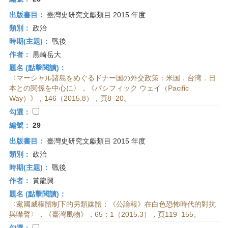
出版書目：
臺灣史研究文獻類目 2015 年度
類別：
政治
時期(主題)：
戰後
作者：
黒崎岳大
題名 (點擊閱讀)：
〈マーシャル諸島をめぐるドナー国の外交政策：米国．台湾．日
本との関係を中心に〉，《パシフィック ウェイ（Pacific
Way）》，146（2015.8），頁8–20。
勾選：
編號：
29
出版書目：
臺灣史研究文獻類目 2015 年度
類別：
政治
時期(主題)：
戰後
作者：
黃龍興
題名 (點擊閱讀)：
〈黨國威權體制下的另類媒體：《公論報》在白色恐怖時代的對抗
與噤聲〉，《臺灣風物》，65：1（2015.3），頁119–155。