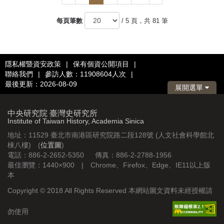
一
一
頁
頁
每頁筆數
/ 5 頁，共 81 筆
隱私權暨資安政策
|
保有個資公開項目
|
聯絡我們
|
參訪人數：11908604人次
|
最後更新：2026-08-09
展開選單
中央研究院 臺灣史研究所
Institute of Taiwan History, Academia Sinica
地址：11529 臺北市南港區研究院路二段128號 (人文社會科學館北
棟八樓) (
位置圖
)
電話：886-2-2652-5350 傳真：886-2-2788-1956
最佳瀏覽：1440×900 | Chrome、Firefox、Edge、IE11以上版
本
Copyright © 2018 All Rights Reserved 本網站圖文資料未經授權請
勿使用