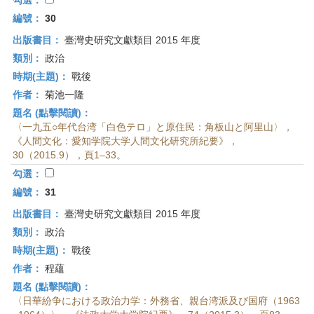
勾選：
編號：
30
出版書目：
臺灣史研究文獻類目 2015 年度
類別：
政治
時期(主題)：
戰後
作者：
菊池一隆
題名 (點擊閱讀)：
〈一九五○年代台湾「白色テロ」と原住民：角板山と阿里山〉，
《人間文化：愛知学院大学人間文化研究所紀要》，
30（2015.9），頁1–33。
勾選：
編號：
31
出版書目：
臺灣史研究文獻類目 2015 年度
類別：
政治
時期(主題)：
戰後
作者：
程蘊
題名 (點擊閱讀)：
〈日華紛争における政治力学：外務省、親台湾派及び国府（1963