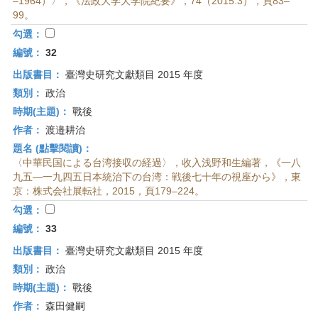
–1964）〉，《法政大学大学院紀要》，74（2015.3），頁83–
99。
勾選：
編號：
32
出版書目：
臺灣史研究文獻類目 2015 年度
類別：
政治
時期(主題)：
戰後
作者：
渡邉耕治
題名 (點擊閱讀)：
〈中華民国による台湾接収の経過〉，收入浅野和生編著，《一八
九五—一九四五日本統治下の台湾：戦後七十年の視座から》，東
京：株式会社展転社，2015，頁179–224。
勾選：
編號：
33
出版書目：
臺灣史研究文獻類目 2015 年度
類別：
政治
時期(主題)：
戰後
作者：
森田健嗣