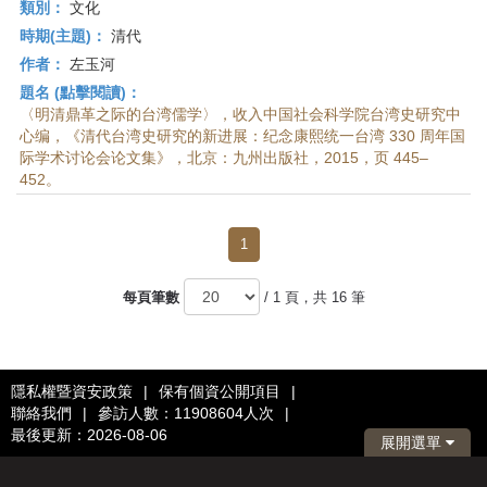
類別：
文化
時期(主題)：
清代
作者：
左玉河
題名 (點擊閱讀)：
〈明清鼎革之际的台湾儒学〉，收入中国社会科学院台湾史研究中
心编，《清代台湾史研究的新进展：纪念康熙统一台湾 330 周年国
际学术讨论会论文集》，北京：九州出版社，2015，页 445–
452。
1
每頁筆數
/ 1 頁，共 16 筆
隱私權暨資安政策
|
保有個資公開項目
|
聯絡我們
|
參訪人數：11908604人次
|
最後更新：2026-08-06
展開選單