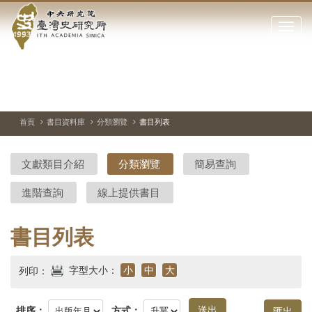
中
跳
到
點
央
主
擊
要
開
研
內
啟
容
或
究
切
上
下
主
區
換
一
一
圖
關
暫
張
張
連
塊
閉
停、
圖
圖
結
院-
播
片
片
首頁
書目資料庫
分類瀏覽
書目列表
網
放
站
臺
主
文獻類目介紹
分類瀏覽
簡易查詢
要
灣
選
進階查詢
線上提供書目
單
史
研
書目列表
究
字型大小：
小
中
大
列印：
所-
排序：
方式：