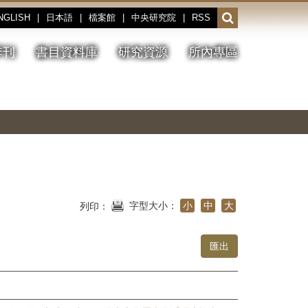
NGLISH
|
日本語
|
檔案館
|
中央研究院
|
RSS
開
啟
或
季刊
書目資料庫
研究資源
所內專區
收
合
搜
切
上
下
主
換
一
一
圖
尋
暫
張
張
連
停、
圖
圖
結
欄
播
片
片
位
放
字型大小：
小
中
大
列印：