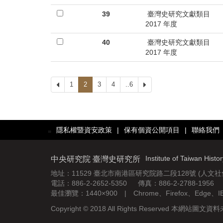
39
臺灣史研究文獻類目
2017 年度
40
臺灣史研究文獻類目
2017 年度
上
1
2
3
4
..6
下
一
一
頁
頁
隱私權暨資安政策
|
保有個資公開項目
|
聯絡我們
:::
Institute of Taiwan Histo
中央研究院 臺灣史研究所
地址：11529 臺北市南港區研究院路二段128號 (人文
電話：886-2-2652-5350 傳真：886-2-2788-1956
最佳瀏覽：1440×900 | Chrome、Firefox、Edge、
Copyright © 2018 All Rights Reserved 本網