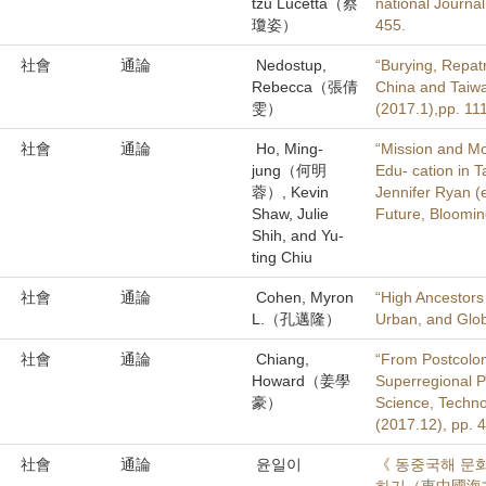
tzu Lucetta（蔡
national Journal
瓊姿）
455.
社會
通論
Nedostup,
“Burying, Repat
Rebecca（張倩
China and Taiwa
雯）
(2017.1),pp. 11
社會
通論
Ho, Ming-
“Mission and Mo
jung（何明
Edu- cation in T
蓉）, Kevin
Jennifer Ryan (e
Shaw, Julie
Future, Bloomin
Shih, and Yu-
ting Chiu
社會
通論
Cohen, Myron
“High Ancestors
L.（孔邁隆）
Urban, and Gl
社會
通論
Chiang,
“From Postcolon
Howard（姜學
Superregional P
豪）
Science, Technol
(2017.12), pp. 
社會
通論
윤일이
《 동중국해 문