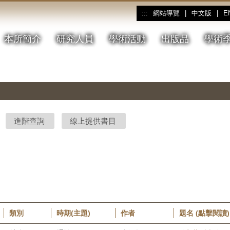
網站導覽
|
中文版
|
E
:::
本所簡介
研究人員
學術活動
出版品
學術
進階查詢
線上提供書目
類別
時期(主題)
作者
題名 (點擊閱讀)