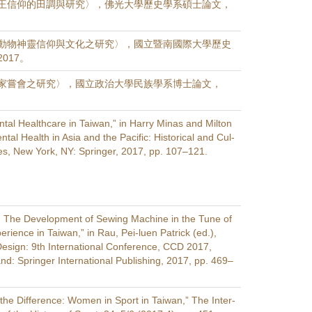
王信仰的田調與研究〉，佛光大學歷史學系碩士論文，
動物神靈信仰與文化之研究〉，國立暨南國際大學歷史
017。
家嘗會之研究〉，國立政治大學民族學系博士論文，
ntal Healthcare in Taiwan,” in Harry Minas and Milton
ntal Health in Asia and the Pacific: Historical and Cul-
ves, New York, NY: Springer, 2017, pp. 107–121.
e: The Development of Sewing Machine in the Tune of
ience in Taiwan,” in Rau, Pei-luen Patrick (ed.),
Design: 9th International Conference, CCD 2017,
nd: Springer International Publishing, 2017, pp. 469–
he Difference: Women in Sport in Taiwan,” The Inter-