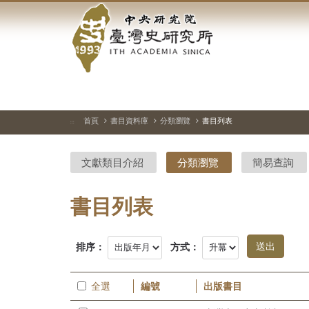
中
跳
到
央
主
要
研
內
容
究
區
塊
院-
首頁
書目資料庫
分類瀏覽
書目列表
:::
臺
文獻類目介紹
分類瀏覽
簡易查詢
灣
史
書目列表
研
排序：
方式：
究
所-
全選
編號
出版書目