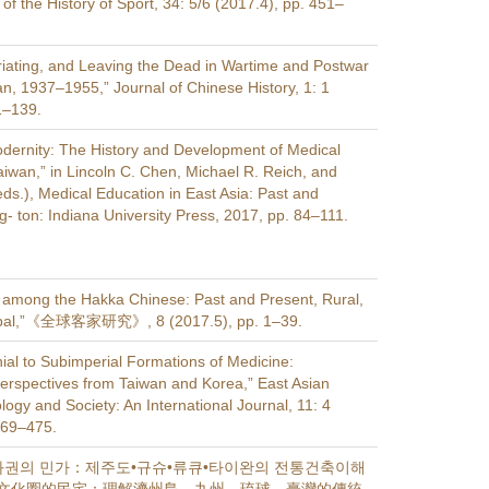
 of the History of Sport, 34: 5/6 (2017.4), pp. 451–
riating, and Leaving the Dead in Wartime and Postwar
n, 1937–1955,” Journal of Chinese History, 1: 1
1–139.
dernity: The History and Development of Medical
aiwan,” in Lincoln C. Chen, Michael R. Reich, and
ds.), Medical Education in East Asia: Past and
g- ton: Indiana University Press, 2017, pp. 84–111.
 among the Hakka Chinese: Past and Present, Rural,
obal,”《全球客家研究》, 8 (2017.5), pp. 1–39.
ial to Subimperial Formations of Medicine:
erspectives from Taiwan and Korea,” East Asian
ogy and Society: An International Journal, 11: 4
469–475.
화권의 민가：제주도•규슈•류큐•타이완의 전통건축이해