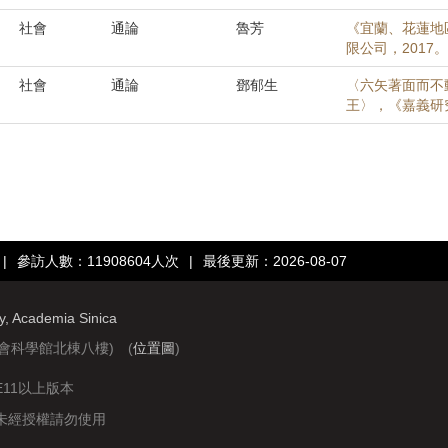
社會
通論
魯芳
《宜蘭、花蓮地
限公司，2017。
社會
通論
鄧郁生
〈六矢著面而不
王〉，《嘉義研究》
|
參訪人數：11908604人次
|
最後更新：2026-08-07
ry, Academia Sinica
社會科學館北棟八樓) (
位置圖
)
IE11以上版本
站圖文資料未經授權請勿使用