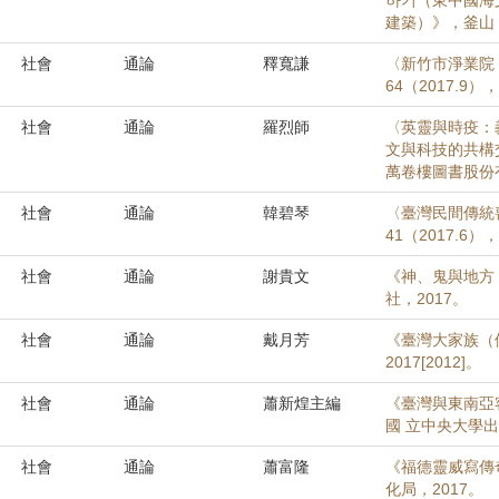
하기（東中國海
建築）》，釜山：산
社會
通論
釋寬謙
〈新竹市淨業院
64（2017.9），
社會
通論
羅烈師
〈英靈與時疫：
文與科技的共構
萬卷樓圖書股份有限
社會
通論
韓碧琴
〈臺灣民間傳統
41（2017.6）
社會
通論
謝貴文
《神、鬼與地方
社，2017。
社會
通論
戴月芳
《臺灣大家族（
2017[2012]。
社會
通論
蕭新煌主編
《臺灣與東南亞
國 立中央大學
社會
通論
蕭富隆
《福德靈威寫傳
化局，2017。