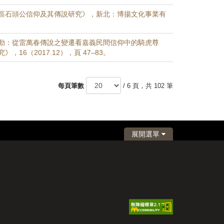
區石頭公信仰及其傳說研究》，新北：博揚文化事業有
動：從雷萬春傳說之變遷看嘉義民間信仰中的騎虎尊
，16（2017.12），頁 47–83。
每頁筆數
/ 6 頁，共 102 筆
展開選單