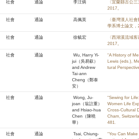
社會
通論
李汪炳
〈宜蘭縣古公三
2017。
社會
通論
高佩英
〈臺灣漢人社會
學系博士論文，2
社會
通論
徐毓宏
〈西湖溪流域客
2017。
社會
通論
Wu, Harry Yi-
“A History of Me
jui（吳易叡）
Lewis (eds.), Me
and Andrew
tural Perspecti
Tai-ann
Cheng（鄭泰
安）
社會
通論
Wong, Ju-
“Sewing for Lif
joan（翁註重）
Women Life Exper
and Hsiao-hua
Cross-Cultural 
Chen（陳曉
Cham, Switzerla
華）
481.
社會
通論
Tsai, Chiung-
“You Can Make t