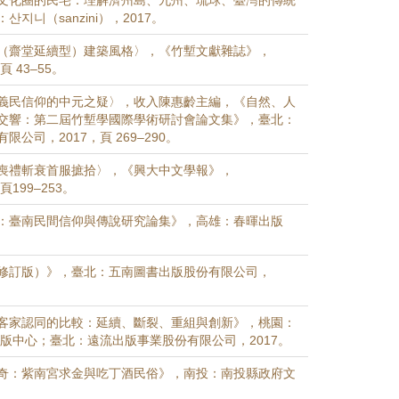
文化圈的民宅：理解濟州島、九州、琉球、臺灣的傳統
지니（sanzini），2017。
（齋堂延續型）建築風格〉，《竹塹文獻雜誌》，
頁 43–55。
義民信仰的中元之疑〉，收入陳惠齡主編，《自然、人
交響：第二屆竹塹學國際學術研討會論文集》，臺北：
公司，2017，頁 269–290。
喪禮斬衰首服摭拾〉，《興大中文學報》，
，頁199–253。
：臺南民間信仰與傳說研究論集》，高雄：春暉出版
修訂版）》，臺北：五南圖書出版股份有限公司，
客家認同的比較：延續、斷裂、重組與創新》，桃園：
出版中心；臺北：遠流出版事業股份有限公司，2017。
奇：紫南宮求金與吃丁酒民俗》，南投：南投縣政府文